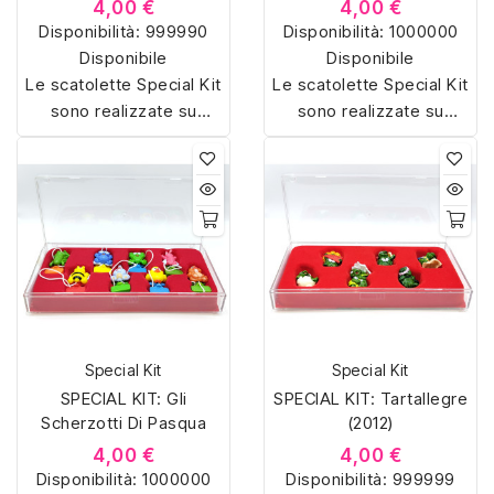
4,00 €
4,00 €
Disponibilità:
999990
Disponibilità:
1000000
Disponibile
Disponibile
Le scatolette Special Kit
Le scatolette Special Kit
sono realizzate su
sono realizzate su
misura con materiali di
misura con materiali di
alta qualità, hanno un
alta qualità, hanno un
interno sagomato in
interno sagomato in
vellutino rosso e offrono
vellutino rosso e offrono
soluzioni eleganti e
soluzioni eleganti e
pratiche per organizzare
pratiche per organizzare
e mostrare la tua
e mostrare la tua
collezione di sorpresine.
collezione di sorpresine.
Special Kit
Special Kit
SPECIAL KIT: Gli
SPECIAL KIT: Tartallegre
Scherzotti Di Pasqua
(2012)
4,00 €
4,00 €
Disponibilità:
1000000
Disponibilità:
999999