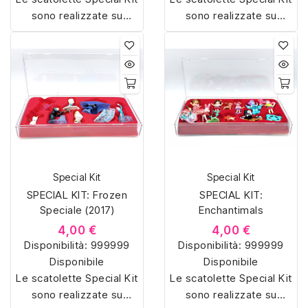
sono realizzate su
sono realizzate su
misura con materiali di
misura con materiali di
alta qualità, hanno un
alta qualità, hanno un
interno sagomato in
interno sagomato in
vellutino rosso e offrono
vellutino rosso e offrono
soluzioni eleganti e
soluzioni eleganti e
pratiche per organizzare
pratiche per organizzare
e mostrare la tua
e mostrare la tua
collezione di sorpresine.
collezione di sorpresine.
Special Kit
Special Kit
SPECIAL KIT: Frozen
SPECIAL KIT:
Speciale (2017)
Enchantimals
4,00 €
4,00 €
Disponibilità:
999999
Disponibilità:
999999
Disponibile
Disponibile
Le scatolette Special Kit
Le scatolette Special Kit
sono realizzate su
sono realizzate su