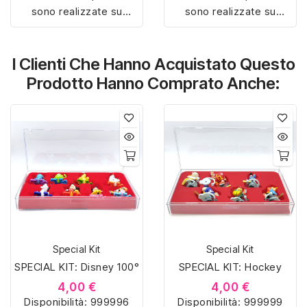
sono realizzate su
sono realizzate su
misura con materiali di
misura con materiali di
alta qualità, hanno un
alta qualità, hanno un
I Clienti Che Hanno Acquistato Questo
interno sagomato in
interno sagomato in
vellutino rosso e offrono
vellutino rosso e offrono
Prodotto Hanno Comprato Anche:
soluzioni eleganti e
soluzioni eleganti e
pratiche per organizzare
pratiche per organizzare
e mostrare la tua
e mostrare la tua
collezione di sorpresine.
collezione di sorpresine.
Special Kit
Special Kit
SPECIAL KIT: Disney 100°
SPECIAL KIT: Hockey
4,00 €
4,00 €
Disponibilità:
999996
Disponibilità:
999999