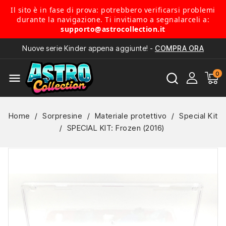
Il sito è in fase di prova: potrebbero verificarsi problemi
durante la navigazione. Ti invitiamo a segnalarceli a:
supporto@astrocollection.it
Nuove serie Kinder appena aggiunte! -
COMPRA ORA
menu
Home
Sorpresine
Materiale protettivo
Special Kit
SPECIAL KIT: Frozen (2016)