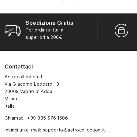
misura con materiali di
misura con materiali di
alta qualità, hanno un
alta qualità, hanno un
interno sagomato in
interno sagomato in
Spedizione Gratis
vellutino rosso e offrono
vellutino rosso e offrono
R
Per ordini in Italia
soluzioni eleganti e
soluzioni eleganti e
S
superiori a 200€
pratiche per organizzare
pratiche per organizzare
e mostrare la tua
e mostrare la tua
collezione di sorpresine.
collezione di sorpresine.
Contattaci
Astrocollection.it
Via Giacomo Leopardi, 3
20069 Vaprio d' Adda
Milano
Italia
Chiamaci:
+39 335 676 1586
Inviaci un'e-mail:
supporto@astrocollection.it