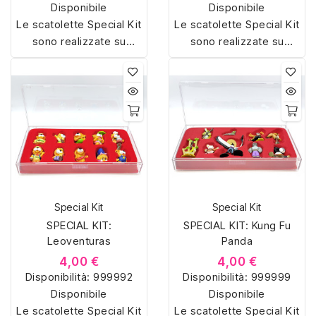
Disponibile
Disponibile
Le scatolette Special Kit
Le scatolette Special Kit
sono realizzate su
sono realizzate su
misura con materiali di
misura con materiali di
alta qualità, hanno un
alta qualità, hanno un
interno sagomato in
interno sagomato in
vellutino rosso e offrono
vellutino rosso e offrono
soluzioni eleganti e
soluzioni eleganti e
pratiche per organizzare
pratiche per organizzare
e mostrare la tua
e mostrare la tua
collezione di sorpresine.
collezione di sorpresine.
Special Kit
Special Kit
SPECIAL KIT:
SPECIAL KIT: Kung Fu
Leoventuras
Panda
4,00 €
4,00 €
Disponibilità:
999992
Disponibilità:
999999
Disponibile
Disponibile
Le scatolette Special Kit
Le scatolette Special Kit