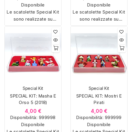
Disponibile
Disponibile
Le scatolette Special Kit
Le scatolette Special Kit
sono realizzate su
sono realizzate su
misura con materiali di
misura con materiali di
alta qualità, hanno un
alta qualità, hanno un
interno sagomato in
interno sagomato in
vellutino rosso e offrono
vellutino rosso e offrono
soluzioni eleganti e
soluzioni eleganti e
pratiche per organizzare
pratiche per organizzare
e mostrare la tua
e mostrare la tua
collezione di sorpresine.
collezione di sorpresine.
Special Kit
Special Kit
SPECIAL KIT: Masha E
SPECIAL KIT: Mostri E
Orso 5 (2018)
Pirati
4,00 €
4,00 €
Disponibilità:
999998
Disponibilità:
999999
Disponibile
Disponibile
Le scatolette Special Kit
Le scatolette Special Kit