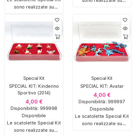
sono realizzate su
sono realizzate su
misura con materiali di
misura con materiali di
alta qualità, hanno un
alta qualità, hanno un
interno sagomato in
interno sagomato in
vellutino rosso e offrono
vellutino rosso e offrono
soluzioni eleganti e
soluzioni eleganti e
pratiche per organizzare
pratiche per organizzare
e mostrare la tua
e mostrare la tua
collezione di sorpresine.
collezione di sorpresine.
Special Kit
Special Kit
SPECIAL KIT: Kinderino
SPECIAL KIT: Avatar
Sportivo (2014)
4,00 €
4,00 €
Disponibilità:
999997
Disponibilità:
999998
Disponibile
Disponibile
Le scatolette Special Kit
Le scatolette Special Kit
sono realizzate su
sono realizzate su
misura con materiali di