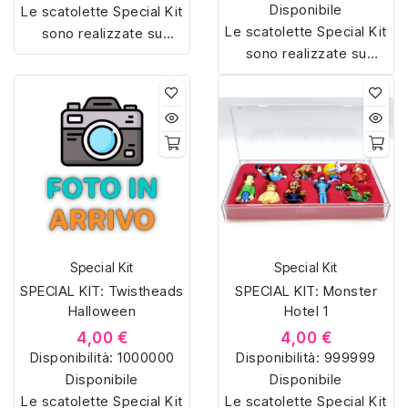
Disponibile
Le scatolette Special Kit
Le scatolette Special Kit
sono realizzate su
sono realizzate su
misura con materiali di
misura con materiali di
alta qualità, hanno un
alta qualità, hanno un
interno sagomato in
interno sagomato in
vellutino rosso e offrono
vellutino rosso e offrono
soluzioni eleganti e
soluzioni eleganti e
pratiche per organizzare
pratiche per organizzare
e mostrare la tua
e mostrare la tua
collezione di sorpresine.
collezione di sorpresine.
Special Kit
Special Kit
SPECIAL KIT: Twistheads
SPECIAL KIT: Monster
Halloween
Hotel 1
4,00 €
4,00 €
Disponibilità:
1000000
Disponibilità:
999999
Disponibile
Disponibile
Le scatolette Special Kit
Le scatolette Special Kit