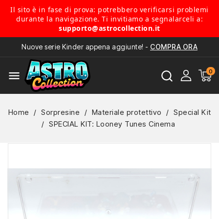
Il sito è in fase di prova: potrebbero verificarsi problemi
durante la navigazione. Ti invitiamo a segnalarceli a:
supporto@astrocollection.it
Nuove serie Kinder appena aggiunte! -
COMPRA ORA
menu
Home
Sorpresine
Materiale protettivo
Special Kit
SPECIAL KIT: Looney Tunes Cinema