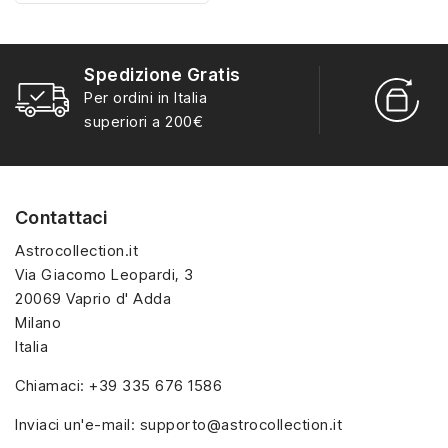
misura con materiali di
alta qualità, hanno un
alta qualità, hanno un
interno sagomato in
interno sagomato in
vellutino rosso e offrono
Spedizione Gratis
vellutino rosso e offrono
soluzioni eleganti e
R
Per ordini in Italia
soluzioni eleganti e
pratiche per organizzare
S
superiori a 200€
pratiche per organizzare
e mostrare la tua
e mostrare la tua
collezione di sorpresine.
collezione di sorpresine.
Contattaci
Astrocollection.it
Via Giacomo Leopardi, 3
20069 Vaprio d' Adda
Milano
Italia
Chiamaci:
+39 335 676 1586
Inviaci un'e-mail:
supporto@astrocollection.it