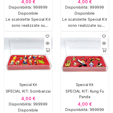
4,00 €
4,00 €
Disponibilità:
999999
Disponibilità:
999999
Disponibile
Disponibile
Le scatolette Special Kit
Le scatolette Special Kit
sono realizzate su
sono realizzate su
misura con materiali di
misura con materiali di
alta qualità, hanno un
alta qualità, hanno un
interno sagomato in
interno sagomato in
vellutino rosso e offrono
vellutino rosso e offrono
soluzioni eleganti e
soluzioni eleganti e
pratiche per organizzare
pratiche per organizzare
e mostrare la tua
e mostrare la tua
collezione di sorpresine.
collezione di sorpresine.
Special Kit
Special Kit
SPECIAL KIT: Scimbanzai
SPECIAL KIT: Kung Fu
Panda
4,00 €
Disponibilità:
999999
4,00 €
Disponibilità:
999999
Disponibile