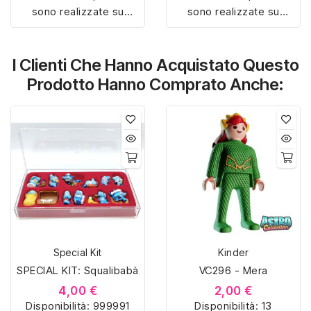
sono realizzate su
sono realizzate su
misura con materiali di
misura con materiali di
alta qualità, hanno un
alta qualità, hanno un
I Clienti Che Hanno Acquistato Questo
interno sagomato in
interno sagomato in
vellutino rosso e offrono
vellutino rosso e offrono
Prodotto Hanno Comprato Anche:
soluzioni eleganti e
soluzioni eleganti e
pratiche per organizzare
pratiche per organizzare
e mostrare la tua
e mostrare la tua
collezione di sorpresine.
collezione di sorpresine.
Special Kit
Kinder
SPECIAL KIT: Squalibabà
VC296 - Mera
4,00 €
2,00 €
Disponibilità:
999991
Disponibilità:
13