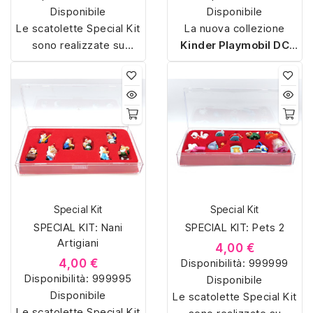
Disponibile
Disponibile
Le scatolette Special Kit
La nuova collezione
sono realizzate su
Kinder Playmobil DC
misura con materiali di
Eroi 2025
porta i
alta qualità, hanno un
supereroi DC negli ovetti
interno sagomato in
Kinder. Ogni sorpresa
vellutino rosso e offrono
contiene uno dei
16
soluzioni eleganti e
personaggi esclusivi
in
pratiche per organizzare
versione Playmobil, da
e mostrare la tua
Superman e Batman a
collezione di sorpresine.
Wonder Woman e Joker.
Disponibile in ovetti
Special Kit
Special Kit
singoli e multipack, la
SPECIAL KIT: Nani
SPECIAL KIT: Pets 2
serie unisce
Artigiani
divertimento da
4,00 €
4,00 €
Disponibilità:
collezione e gioco
999999
Disponibilità:
999995
digitale grazie all’app
Disponibile
Disponibile
Le scatolette Special Kit
Applaydu
.
Le scatolette Special Kit