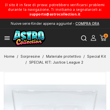
Il sito è in fase di prova: potrebbero verificarsi problemi
durante la navigazione. Ti invitiamo a segnalarceli a:
supporto@astrocollection.it
Nuove serie Kinder appena aggiunte! -
COMPRA ORA
menu
Home
Sorpresine
Materiale protettivo
Special Kit
SPECIAL KIT: Justice League 2