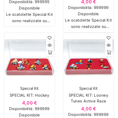
Disponibilità:
999995
4,00 €
Disponibilità:
999999
Disponibile
Disponibile
Le scatolette Special Kit
Le scatolette Special Kit
sono realizzate su
sono realizzate su
misura con materiali di
misura con materiali di
alta qualità, hanno un
alta qualità, hanno un
interno sagomato in
interno sagomato in
vellutino rosso e offrono
vellutino rosso e offrono
soluzioni eleganti e
soluzioni eleganti e
pratiche per organizzare
pratiche per organizzare
e mostrare la tua
e mostrare la tua
collezione di sorpresine.
collezione di sorpresine.
Special Kit
Special Kit
SPECIAL KIT: Hockey
SPECIAL KIT: Looney
Tunes Active Race
4,00 €
Disponibilità:
999999
4,00 €
Disponibilità:
999999
Disponibile