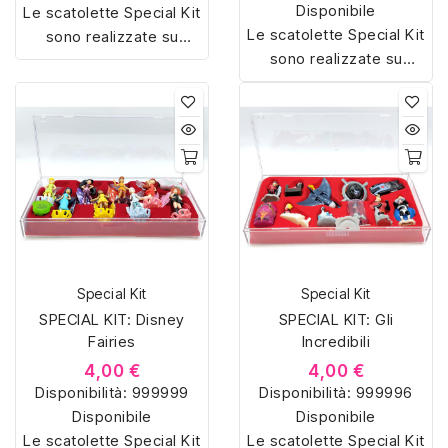
Disponibile
Le scatolette Special Kit
Le scatolette Special Kit
sono realizzate su
sono realizzate su
misura con materiali di
misura con materiali di
alta qualità, hanno un
alta qualità, hanno un
interno sagomato in
interno sagomato in
vellutino rosso e offrono
vellutino rosso e offrono
soluzioni eleganti e
soluzioni eleganti e
pratiche per organizzare
pratiche per organizzare
e mostrare la tua
e mostrare la tua
collezione di sorpresine.
collezione di sorpresine.
Special Kit
Special Kit
SPECIAL KIT: Disney
SPECIAL KIT: Gli
Fairies
Incredibili
4,00 €
4,00 €
Disponibilità:
999999
Disponibilità:
999996
Disponibile
Disponibile
Le scatolette Special Kit
Le scatolette Special Kit