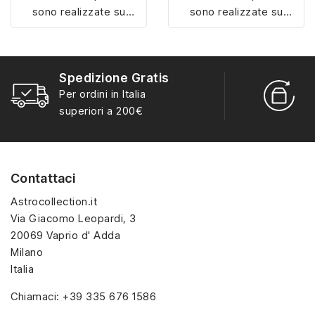
sono realizzate su
sono realizzate su
misura con materiali di
misura con materiali di
alta qualità, hanno un
alta qualità, hanno un
interno sagomato in
interno sagomato in
Spedizione Gratis
vellutino rosso e offrono
vellutino rosso e offrono
R
Per ordini in Italia
soluzioni eleganti e
soluzioni eleganti e
S
superiori a 200€
pratiche per organizzare
pratiche per organizzare
e mostrare la tua
e mostrare la tua
collezione di sorpresine.
collezione di sorpresine.
Contattaci
Astrocollection.it
Via Giacomo Leopardi, 3
20069 Vaprio d' Adda
Milano
Italia
Chiamaci:
+39 335 676 1586