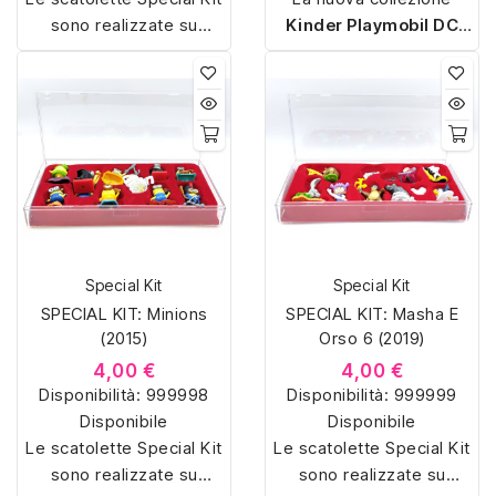
sono realizzate su
Kinder Playmobil DC
misura con materiali di
Eroi 2025
porta i
alta qualità, hanno un
supereroi DC negli ovetti
interno sagomato in
Kinder. Ogni sorpresa
vellutino rosso e offrono
contiene uno dei
16
soluzioni eleganti e
personaggi esclusivi
in
pratiche per organizzare
versione Playmobil, da
e mostrare la tua
Superman e Batman a
collezione di sorpresine.
Wonder Woman e Joker.
Disponibile in ovetti
Special Kit
Special Kit
singoli e multipack, la
SPECIAL KIT: Minions
SPECIAL KIT: Masha E
serie unisce
(2015)
Orso 6 (2019)
divertimento da
4,00 €
collezione e gioco
4,00 €
Disponibilità:
999998
Disponibilità:
999999
digitale grazie all’app
Disponibile
Disponibile
Applaydu
.
Le scatolette Special Kit
Le scatolette Special Kit
sono realizzate su
sono realizzate su