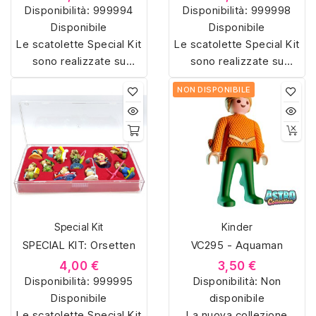
Disponibilità:
999994
Disponibilità:
999998
Disponibile
Disponibile
Le scatolette Special Kit
Le scatolette Special Kit
sono realizzate su
sono realizzate su
misura con materiali di
misura con materiali di
NON DISPONIBILE
alta qualità, hanno un
alta qualità, hanno un
interno sagomato in
interno sagomato in
vellutino rosso e offrono
vellutino rosso e offrono
soluzioni eleganti e
soluzioni eleganti e
pratiche per organizzare
pratiche per organizzare
e mostrare la tua
e mostrare la tua
collezione di sorpresine.
collezione di sorpresine.
Special Kit
Kinder
SPECIAL KIT: Orsetten
VC295 - Aquaman
4,00 €
3,50 €
Disponibilità:
999995
Disponibilità:
Non
Disponibile
disponibile
Le scatolette Special Kit
La nuova collezione