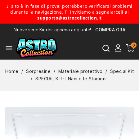
Il sito è in fase di prova: potrebbero verificarsi problemi
durante la navigazione. Ti invitiamo a segnalarceli a:
supporto@astrocollection.it
Nuove serie Kinder appena aggiunte! -
COMPRA ORA
menu
Home
Sorpresine
Materiale protettivo
Special Kit
SPECIAL KIT: I Nani e le Stagioni