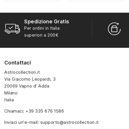
misura con materiali di
misura con materiali di
alta qualità, hanno un
alta qualità, hanno un
interno sagomato in
interno sagomato in
Spedizione Gratis
vellutino rosso e offrono
vellutino rosso e offrono
R
Per ordini in Italia
soluzioni eleganti e
soluzioni eleganti e
S
superiori a 200€
pratiche per organizzare
pratiche per organizzare
e mostrare la tua
e mostrare la tua
collezione di sorpresine.
collezione di sorpresine.
Contattaci
Astrocollection.it
Via Giacomo Leopardi, 3
20069 Vaprio d' Adda
Milano
Italia
Chiamaci:
+39 335 676 1586
Inviaci un'e-mail:
supporto@astrocollection.it