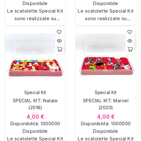
Disponibile
Disponibile
Le scatolette Special Kit
Le scatolette Special Kit
sono realizzate su
sono realizzate su
misura con materiali di
misura con materiali di
alta qualità, hanno un
alta qualità, hanno un
interno sagomato in
interno sagomato in
vellutino rosso e offrono
vellutino rosso e offrono
soluzioni eleganti e
soluzioni eleganti e
pratiche per organizzare
pratiche per organizzare
e mostrare la tua
e mostrare la tua
collezione di sorpresine.
collezione di sorpresine.
Special Kit
Special Kit
SPECIAL KIT: Natale
SPECIAL KIT: Marvel
(2018)
(2020)
4,00 €
4,00 €
Disponibilità:
1000000
Disponibilità:
1000000
Disponibile
Disponibile
Le scatolette Special Kit
Le scatolette Special Kit