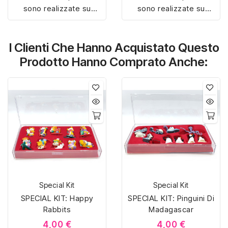
sono realizzate su
sono realizzate su
misura con materiali di
misura con materiali di
alta qualità, hanno un
alta qualità, hanno un
I Clienti Che Hanno Acquistato Questo
interno sagomato in
interno sagomato in
vellutino rosso e offrono
vellutino rosso e offrono
Prodotto Hanno Comprato Anche:
soluzioni eleganti e
soluzioni eleganti e
pratiche per organizzare
pratiche per organizzare
e mostrare la tua
e mostrare la tua
collezione di sorpresine.
collezione di sorpresine.
Special Kit
Special Kit
SPECIAL KIT: Happy
SPECIAL KIT: Pinguini Di
Rabbits
Madagascar
4,00 €
4,00 €