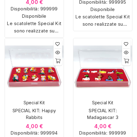
4,00 €
Disponibilità:
999995
Disponibilità:
999999
Disponibile
Disponibile
Le scatolette Special Kit
Le scatolette Special Kit
sono realizzate su
sono realizzate su
misura con materiali di
misura con materiali di
alta qualità, hanno un
alta qualità, hanno un
interno sagomato in
interno sagomato in
vellutino rosso e offrono
vellutino rosso e offrono
soluzioni eleganti e
soluzioni eleganti e
pratiche per organizzare
pratiche per organizzare
e mostrare la tua
e mostrare la tua
collezione di sorpresine.
collezione di sorpresine.
Special Kit
Special Kit
SPECIAL KIT: Happy
SPECIAL KIT:
Rabbits
Madagascar 3
4,00 €
4,00 €
Disponibilità:
999994
Disponibilità:
999999