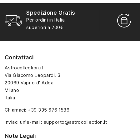
Spedizione Gratis
R
Per ordini in Italia
S
superiori a 200€
Contattaci
Astrocollection.it
Via Giacomo Leopardi, 3
20069 Vaprio d' Adda
Milano
Italia
Chiamaci:
+39 335 676 1586
Inviaci un'e-mail:
supporto@astrocollection.it
Note Legali