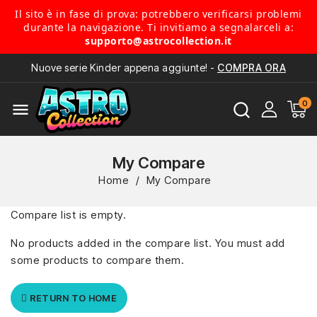
Il sito è in fase di prova: potrebbero verificarsi problemi
durante la navigazione. Ti invitiamo a segnalarceli a:
supporto@astrocollection.it
Nuove serie Kinder appena aggiunte! -
COMPRA ORA
menu
My Compare
Home
My Compare
Compare list is empty.
No products added in the compare list. You must add
some products to compare them.
RETURN TO HOME