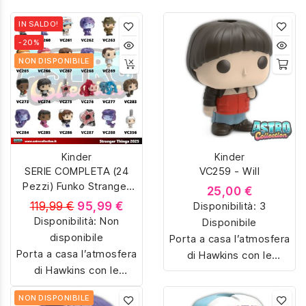
IN SALDO!
-20%
NON DISPONIBILE
Kinder
Kinder
SERIE COMPLETA (24
VC259 - Will
Pezzi) Funko Stranger
25,00 €
Things 2025
119,99 €
95,99 €
Disponibilità:
3
Disponibilità:
Non
Disponibile
disponibile
Porta a casa l’atmosfera
Porta a casa l’atmosfera
di Hawkins con le
di Hawkins con le
sorpresine Kinder Joy
sorpresine Kinder Joy
dedicate a Stranger
NON DISPONIBILE
dedicate a Stranger
Things. Colleziona