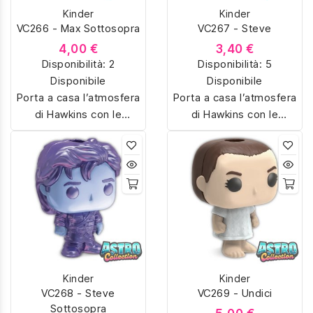
unici. Perfetti per fan e
collezionisti, ideali anche
Kinder
Kinder
collezionisti, ideali anche
come regalo originale.
VC266 - Max Sottosopra
VC267 - Steve
come regalo originale.
4,00 €
3,40 €
Disponibilità:
2
Disponibilità:
5
Disponibile
Disponibile
Porta a casa l’atmosfera
Porta a casa l’atmosfera
di Hawkins con le
di Hawkins con le
sorpresine Kinder Joy
sorpresine Kinder Joy
dedicate a Stranger
dedicate a Stranger
Things. Colleziona
Things. Colleziona
Eleven, Dustin,
Eleven, Dustin,
Demogorgon e tanti altri
Demogorgon e tanti altri
personaggi iconici della
personaggi iconici della
serie Netflix, riprodotti in
serie Netflix, riprodotti in
miniatura con dettagli
miniatura con dettagli
unici. Perfetti per fan e
unici. Perfetti per fan e
Kinder
Kinder
collezionisti, ideali anche
collezionisti, ideali anche
VC268 - Steve
VC269 - Undici
come regalo originale.
come regalo originale.
Sottosopra