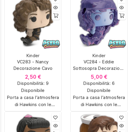
dedicate a Stranger
dedicate a Stranger
Things. Colleziona
Things. Colleziona
Eleven, Dustin,
Eleven, Dustin,
Demogorgon e tanti altri
Demogorgon e tanti altri
personaggi iconici della
personaggi iconici della
serie Netflix, riprodotti in
serie Netflix, riprodotti in
miniatura con dettagli
miniatura con dettagli
unici. Perfetti per fan e
unici. Perfetti per fan e
Kinder
Kinder
collezionisti, ideali anche
collezionisti, ideali anche
VC283 - Nancy
VC284 - Eddie
come regalo originale.
come regalo originale.
Decorazione Cavo
Sottosopra Decorazione
Cavo
2,50 €
5,00 €
Disponibilità:
9
Disponibilità:
6
Disponibile
Disponibile
Porta a casa l’atmosfera
Porta a casa l’atmosfera
di Hawkins con le
di Hawkins con le
sorpresine Kinder Joy
sorpresine Kinder Joy
dedicate a Stranger
dedicate a Stranger
Things. Colleziona
Things. Colleziona