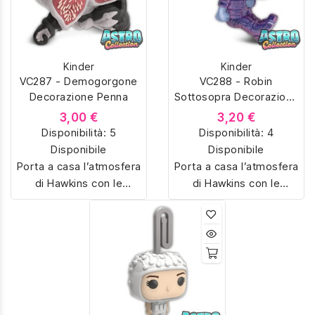
personaggi iconici della
personaggi iconici della
serie Netflix, riprodotti in
serie Netflix, riprodotti in
miniatura con dettagli
miniatura con dettagli
unici. Perfetti per fan e
unici. Perfetti per fan e
Kinder
Kinder
collezionisti, ideali anche
collezionisti, ideali anche
VC287 - Demogorgone
VC288 - Robin
come regalo originale.
come regalo originale.
Decorazione Penna
Sottosopra Decorazione
Cavo
3,00 €
3,20 €
Disponibilità:
5
Disponibilità:
4
Disponibile
Disponibile
Porta a casa l’atmosfera
Porta a casa l’atmosfera
di Hawkins con le
di Hawkins con le
sorpresine Kinder Joy
sorpresine Kinder Joy
dedicate a Stranger
dedicate a Stranger
Things. Colleziona
Things. Colleziona
Eleven, Dustin,
Eleven, Dustin,
Demogorgon e tanti altri
Demogorgon e tanti altri
personaggi iconici della
personaggi iconici della
serie Netflix, riprodotti in
serie Netflix, riprodotti in