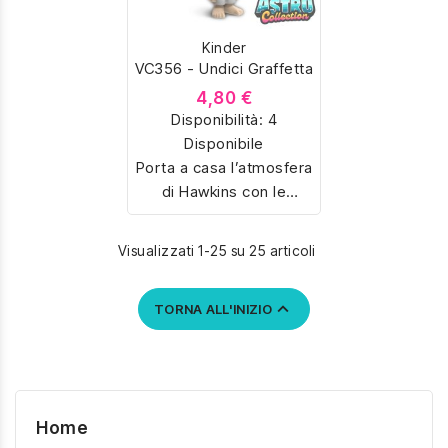
miniatura con dettagli
miniatura con dettagli
unici. Perfetti per fan e
unici. Perfetti per fan e
Kinder
collezionisti, ideali anche
collezionisti, ideali anche
VC356 - Undici Graffetta
come regalo originale.
come regalo originale.
4,80 €
Disponibilità:
4
Disponibile
Porta a casa l’atmosfera
di Hawkins con le
sorpresine Kinder Joy
dedicate a Stranger
Visualizzati 1-25 su 25 articoli
Things. Colleziona
Eleven, Dustin,

TORNA ALL'INIZIO
Demogorgon e tanti altri
personaggi iconici della
serie Netflix, riprodotti in
miniatura con dettagli
unici. Perfetti per fan e
Home
collezionisti, ideali anche