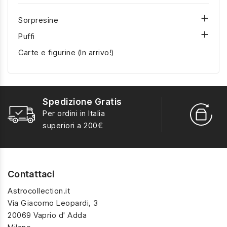
come regalo originale.

Sorpresine

Puffi
Carte e figurine (In arrivo!)
Spedizione Gratis
R
Per ordini in Italia
S
superiori a 200€
Contattaci
Astrocollection.it
Via Giacomo Leopardi, 3
20069 Vaprio d' Adda