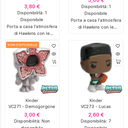
5,00 €
3,80 €
Disponibilità:
1
Disponibilità:
1
Disponibile
Disponibile
Porta a casa l’atmosfera
Porta a casa l’atmosfera
di Hawkins con le
di Hawkins con le
sorpresine Kinder Joy
sorpresine Kinder Joy
dedicate a Stranger
NON DISPONIBILE
dedicate a Stranger
Things. Colleziona
Things. Colleziona
Eleven, Dustin,
Eleven, Dustin,
Demogorgon e tanti altri
Demogorgon e tanti altri
personaggi iconici della
personaggi iconici della
serie Netflix, riprodotti in
serie Netflix, riprodotti in
miniatura con dettagli
miniatura con dettagli
unici. Perfetti per fan e
unici. Perfetti per fan e
collezionisti, ideali anche
Kinder
Kinder
collezionisti, ideali anche
come regalo originale.
VC271 - Demogorgone
VC273 - Lucas
come regalo originale.
3,00 €
2,60 €
Disponibilità:
Non
Disponibilità:
7
disponibile
Disponibile