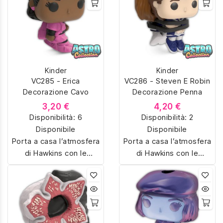
Eleven, Dustin,
Eleven, Dustin,
Demogorgon e tanti altri
Demogorgon e tanti altri
personaggi iconici della
personaggi iconici della
serie Netflix, riprodotti in
serie Netflix, riprodotti in
miniatura con dettagli
miniatura con dettagli
unici. Perfetti per fan e
unici. Perfetti per fan e
Kinder
Kinder
collezionisti, ideali anche
collezionisti, ideali anche
VC285 - Erica
VC286 - Steven E Robin
come regalo originale.
come regalo originale.
Decorazione Cavo
Decorazione Penna
3,20 €
4,20 €
Disponibilità:
6
Disponibilità:
2
Disponibile
Disponibile
Porta a casa l’atmosfera
Porta a casa l’atmosfera
di Hawkins con le
di Hawkins con le
sorpresine Kinder Joy
sorpresine Kinder Joy
dedicate a Stranger
dedicate a Stranger
Things. Colleziona
Things. Colleziona
Eleven, Dustin,
Eleven, Dustin,
Demogorgon e tanti altri
Demogorgon e tanti altri