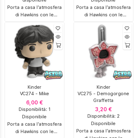
Porta a casa l’atmosfera
Porta a casa l’atmosfera
di Hawkins con le
di Hawkins con le
sorpresine Kinder Joy
sorpresine Kinder Joy
dedicate a Stranger
dedicate a Stranger
Things. Colleziona
Things. Colleziona
Eleven, Dustin,
Eleven, Dustin,
Demogorgon e tanti altri
Demogorgon e tanti altri
personaggi iconici della
personaggi iconici della
serie Netflix, riprodotti in
serie Netflix, riprodotti in
miniatura con dettagli
miniatura con dettagli
unici. Perfetti per fan e
unici. Perfetti per fan e
Kinder
Kinder
collezionisti, ideali anche
collezionisti, ideali anche
VC274 - Mike
VC275 - Demogorgone
come regalo originale.
come regalo originale.
Graffetta
6,00 €
Disponibilità:
1
3,20 €
Disponibilità:
2
Disponibile
Disponibile
Porta a casa l’atmosfera
Porta a casa l’atmosfera
di Hawkins con le