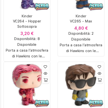
miniatura con dettagli
miniatura con dettagli
unici. Perfetti per fan e
unici. Perfetti per fan e
collezionisti, ideali anche
Kinder
Kinder
collezionisti, ideali anche
come regalo originale.
VC264 - Hopper
VC265 - Max
come regalo originale.
Sottosopra
4,80 €
3,20 €
Disponibilità:
2
Disponibilità:
8
Disponibile
Disponibile
Porta a casa l’atmosfera
Porta a casa l’atmosfera
di Hawkins con le
di Hawkins con le
sorpresine Kinder Joy
sorpresine Kinder Joy
dedicate a Stranger
dedicate a Stranger
Things. Colleziona
Things. Colleziona
Eleven, Dustin,
Eleven, Dustin,
Demogorgon e tanti altri
Demogorgon e tanti altri
personaggi iconici della
personaggi iconici della
serie Netflix, riprodotti in
serie Netflix, riprodotti in
miniatura con dettagli
miniatura con dettagli
unici. Perfetti per fan e