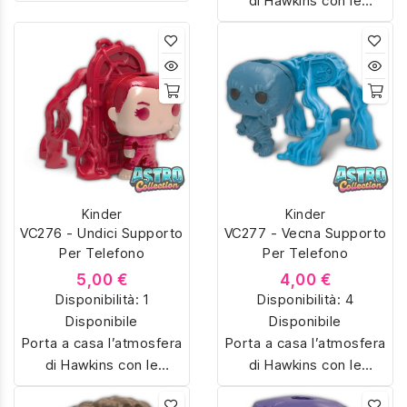
di Hawkins con le
sorpresine Kinder Joy
sorpresine Kinder Joy
dedicate a Stranger
dedicate a Stranger
Things. Colleziona
Things. Colleziona
Eleven, Dustin,
Eleven, Dustin,
Demogorgon e tanti altri
Demogorgon e tanti altri
personaggi iconici della
personaggi iconici della
serie Netflix, riprodotti in
serie Netflix, riprodotti in
miniatura con dettagli
miniatura con dettagli
unici. Perfetti per fan e
unici. Perfetti per fan e
collezionisti, ideali anche
Kinder
Kinder
collezionisti, ideali anche
come regalo originale.
VC276 - Undici Supporto
VC277 - Vecna Supporto
come regalo originale.
Per Telefono
Per Telefono
5,00 €
4,00 €
Disponibilità:
1
Disponibilità:
4
Disponibile
Disponibile
Porta a casa l’atmosfera
Porta a casa l’atmosfera
di Hawkins con le
di Hawkins con le
sorpresine Kinder Joy
sorpresine Kinder Joy