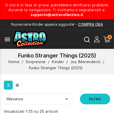
Il sito è in fase di prova: potrebbero verificarsi problemi
durante la navigazione. Ti invitiamo a segnalarceli a:
supporto@astrocollection.it
Nuove serie Kinder appena aggiunte! -
COMPRA ORA
menu
Funko Stranger Things (2025)
Home
Sorpresine
Kinder
Joy (Merendero)
Funko Stranger Things (2025)

Rilevanza
FILTRO
Visualizzati 1-25 su 25 articoli