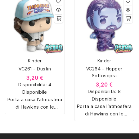
dedicate a Stranger
Things. Colleziona
Things. Colleziona
Eleven, Dustin,
Eleven, Dustin,
Demogorgon e tanti altri
Demogorgon e tanti altri
personaggi iconici della
personaggi iconici della
serie Netflix, riprodotti in
serie Netflix, riprodotti in
miniatura con dettagli
miniatura con dettagli
unici. Perfetti per fan e
unici. Perfetti per fan e
collezionisti, ideali anche
Kinder
Kinder
collezionisti, ideali anche
come regalo originale.
VC261 - Dustin
VC264 - Hopper
come regalo originale.
Sottosopra
3,20 €
Disponibilità:
4
3,20 €
Disponibilità:
8
Disponibile
Disponibile
Porta a casa l’atmosfera
Porta a casa l’atmosfera
di Hawkins con le
di Hawkins con le
sorpresine Kinder Joy
sorpresine Kinder Joy
dedicate a Stranger
dedicate a Stranger
Things. Colleziona
Things. Colleziona
Eleven, Dustin,