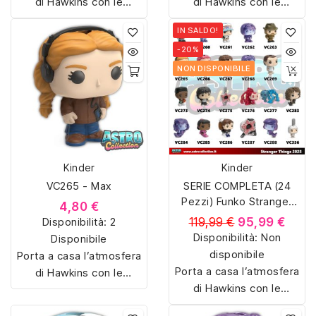
di Hawkins con le
di Hawkins con le
sorpresine Kinder Joy
sorpresine Kinder Joy
IN SALDO!
dedicate a Stranger
dedicate a Stranger
-20%
Things. Colleziona
Things. Colleziona
Eleven, Dustin,
Eleven, Dustin,
NON DISPONIBILE
Demogorgon e tanti altri
Demogorgon e tanti altri
personaggi iconici della
personaggi iconici della
serie Netflix, riprodotti in
serie Netflix, riprodotti in
miniatura con dettagli
miniatura con dettagli
unici. Perfetti per fan e
unici. Perfetti per fan e
Kinder
Kinder
collezionisti, ideali anche
collezionisti, ideali anche
VC265 - Max
SERIE COMPLETA (24
come regalo originale.
come regalo originale.
Pezzi) Funko Stranger
4,80 €
Things 2025
Disponibilità:
2
119,99 €
95,99 €
Disponibilità:
Non
Disponibile
disponibile
Porta a casa l’atmosfera
Porta a casa l’atmosfera
di Hawkins con le
di Hawkins con le
sorpresine Kinder Joy
sorpresine Kinder Joy
dedicate a Stranger