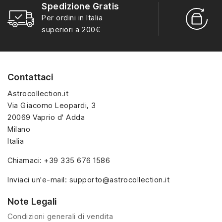
Spedizione Gratis
Eleven, Dustin,
Demogorgon e tanti altri
R
Per ordini in Italia
Demogorgon e tanti altri
personaggi iconici della
S
superiori a 200€
personaggi iconici della
serie Netflix, riprodotti in
serie Netflix, riprodotti in
miniatura con dettagli
miniatura con dettagli
unici. Perfetti per fan e
unici. Perfetti per fan e
collezionisti, ideali anche
Contattaci
collezionisti, ideali anche
come regalo originale.
come regalo originale.
Astrocollection.it
Via Giacomo Leopardi, 3
20069 Vaprio d' Adda
Milano
Italia
Chiamaci:
+39 335 676 1586
Inviaci un'e-mail:
supporto@astrocollection.it
Note Legali
Condizioni generali di vendita