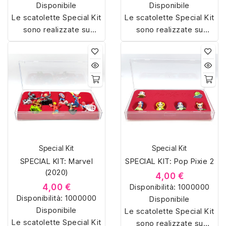
Disponibile
Disponibile
Le scatolette Special Kit
Le scatolette Special Kit
sono realizzate su
sono realizzate su
misura con materiali di
misura con materiali di
alta qualità, hanno un
alta qualità, hanno un
interno sagomato in
interno sagomato in
vellutino rosso e offrono
vellutino rosso e offrono
soluzioni eleganti e
soluzioni eleganti e
pratiche per organizzare
pratiche per organizzare
e mostrare la tua
e mostrare la tua
collezione di sorpresine.
collezione di sorpresine.
Special Kit
Special Kit
SPECIAL KIT: Marvel
SPECIAL KIT: Pop Pixie 2
(2020)
4,00 €
4,00 €
Disponibilità:
1000000
Disponibilità:
1000000
Disponibile
Disponibile
Le scatolette Special Kit
Le scatolette Special Kit
sono realizzate su