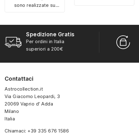
sono realizzate su
misura con materiali di
misura con materiali di
alta qualità, hanno un
alta qualità, hanno un
interno sagomato in
interno sagomato in
vellutino rosso e offrono
Spedizione Gratis
vellutino rosso e offrono
soluzioni eleganti e
R
Per ordini in Italia
soluzioni eleganti e
pratiche per organizzare
S
superiori a 200€
pratiche per organizzare
e mostrare la tua
e mostrare la tua
collezione di sorpresine.
collezione di sorpresine.
Contattaci
Astrocollection.it
Via Giacomo Leopardi, 3
20069 Vaprio d' Adda
Milano
Italia
Chiamaci:
+39 335 676 1586