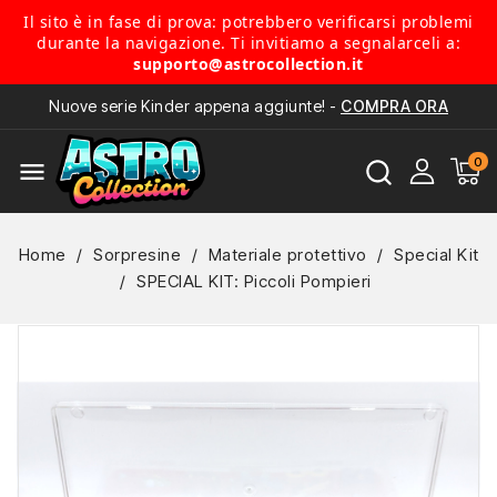
Il sito è in fase di prova: potrebbero verificarsi problemi
durante la navigazione. Ti invitiamo a segnalarceli a:
supporto@astrocollection.it
Nuove serie Kinder appena aggiunte! -
COMPRA ORA
menu
Home
Sorpresine
Materiale protettivo
Special Kit
SPECIAL KIT: Piccoli Pompieri