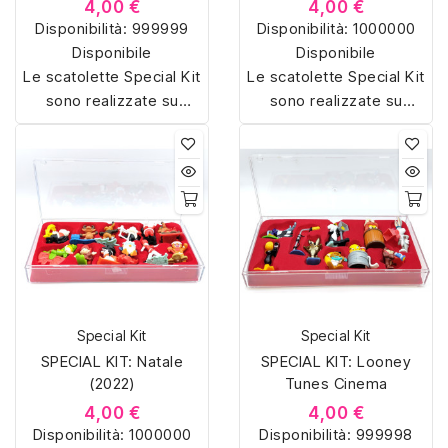
4,00 €
4,00 €
Disponibilità:
999999
Disponibilità:
1000000
Disponibile
Disponibile
Le scatolette Special Kit
Le scatolette Special Kit
sono realizzate su
sono realizzate su
misura con materiali di
misura con materiali di
alta qualità, hanno un
alta qualità, hanno un
interno sagomato in
interno sagomato in
vellutino rosso e offrono
vellutino rosso e offrono
soluzioni eleganti e
soluzioni eleganti e
pratiche per organizzare
pratiche per organizzare
e mostrare la tua
e mostrare la tua
collezione di sorpresine.
collezione di sorpresine.
Special Kit
Special Kit
SPECIAL KIT: Natale
SPECIAL KIT: Looney
(2022)
Tunes Cinema
4,00 €
4,00 €
Disponibilità:
1000000
Disponibilità:
999998