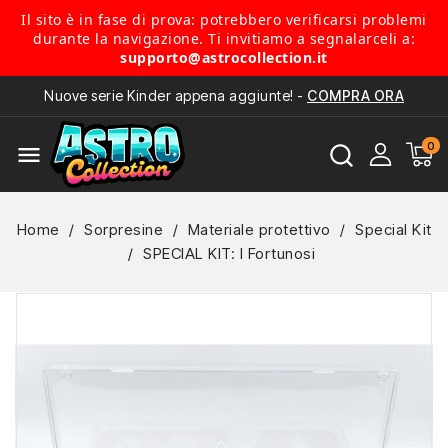
Il sito è in fase di prova: potrebbero verificarsi problemi
durante la navigazione. Ti invitiamo a segnalarceli a:
supporto@astrocollection.it
Nuove serie Kinder appena aggiunte! -
COMPRA ORA
menu
Home
Sorpresine
Materiale protettivo
Special Kit
SPECIAL KIT: I Fortunosi