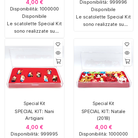
4,00 €
Disponibilità:
999996
Disponibilità:
1000000
Disponibile
Disponibile
Le scatolette Special Kit
Le scatolette Special Kit
sono realizzate su
sono realizzate su
misura con materiali di
misura con materiali di
alta qualità, hanno un
alta qualità, hanno un
interno sagomato in
interno sagomato in
vellutino rosso e offrono
vellutino rosso e offrono
soluzioni eleganti e
soluzioni eleganti e
pratiche per organizzare
pratiche per organizzare
e mostrare la tua
e mostrare la tua
collezione di sorpresine.
collezione di sorpresine.
Special Kit
Special Kit
SPECIAL KIT: Nani
SPECIAL KIT: Natale
Artigiani
(2018)
4,00 €
4,00 €
Disponibilità:
999995
Disponibilità:
1000000