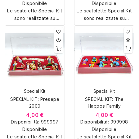
Disponibile
Disponibile
Le scatolette Special Kit
Le scatolette Special Kit
sono realizzate su
sono realizzate su
misura con materiali di
misura con materiali di
alta qualità, hanno un
alta qualità, hanno un
interno sagomato in
interno sagomato in
vellutino rosso e offrono
vellutino rosso e offrono
soluzioni eleganti e
soluzioni eleganti e
pratiche per organizzare
pratiche per organizzare
e mostrare la tua
e mostrare la tua
collezione di sorpresine.
collezione di sorpresine.
Special Kit
Special Kit
SPECIAL KIT: Presepe
SPECIAL KIT: The
2000
Happos Family
4,00 €
4,00 €
Disponibilità:
999997
Disponibilità:
999998
Disponibile
Disponibile
Le scatolette Special Kit
Le scatolette Special Kit