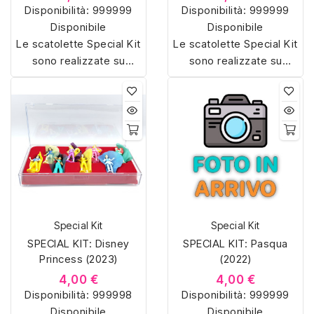
Disponibilità:
999999
Disponibilità:
999999
Disponibile
Disponibile
Le scatolette Special Kit
Le scatolette Special Kit
sono realizzate su
sono realizzate su
misura con materiali di
misura con materiali di
alta qualità, hanno un
alta qualità, hanno un
interno sagomato in
interno sagomato in
vellutino rosso e offrono
vellutino rosso e offrono
soluzioni eleganti e
soluzioni eleganti e
pratiche per organizzare
pratiche per organizzare
e mostrare la tua
e mostrare la tua
collezione di sorpresine.
collezione di sorpresine.
Special Kit
Special Kit
SPECIAL KIT: Disney
SPECIAL KIT: Pasqua
Princess (2023)
(2022)
4,00 €
4,00 €
Disponibilità:
999998
Disponibilità:
999999
Disponibile
Disponibile