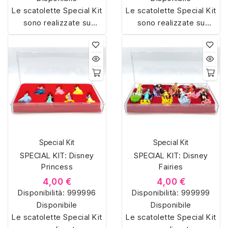
Le scatolette Special Kit
Le scatolette Special Kit
sono realizzate su
sono realizzate su
misura con materiali di
misura con materiali di
alta qualità, hanno un
alta qualità, hanno un
interno sagomato in
interno sagomato in
vellutino rosso e offrono
vellutino rosso e offrono
soluzioni eleganti e
soluzioni eleganti e
pratiche per organizzare
pratiche per organizzare
e mostrare la tua
e mostrare la tua
collezione di sorpresine.
collezione di sorpresine.
Special Kit
Special Kit
SPECIAL KIT: Disney
SPECIAL KIT: Disney
Princess
Fairies
4,00 €
4,00 €
Disponibilità:
999996
Disponibilità:
999999
Disponibile
Disponibile
Le scatolette Special Kit
Le scatolette Special Kit