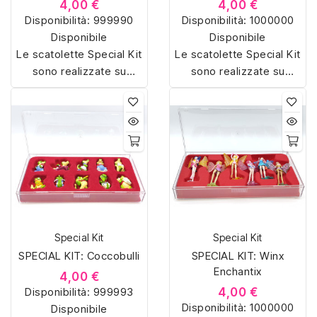
4,00 €
4,00 €
Disponibilità:
999990
Disponibilità:
1000000
Disponibile
Disponibile
Le scatolette Special Kit
Le scatolette Special Kit
sono realizzate su
sono realizzate su
misura con materiali di
misura con materiali di
alta qualità, hanno un
alta qualità, hanno un
interno sagomato in
interno sagomato in
vellutino rosso e offrono
vellutino rosso e offrono
soluzioni eleganti e
soluzioni eleganti e
pratiche per organizzare
pratiche per organizzare
e mostrare la tua
e mostrare la tua
collezione di sorpresine.
collezione di sorpresine.
Special Kit
Special Kit
SPECIAL KIT: Coccobulli
SPECIAL KIT: Winx
Enchantix
4,00 €
Disponibilità:
999993
4,00 €
Disponibilità:
1000000
Disponibile