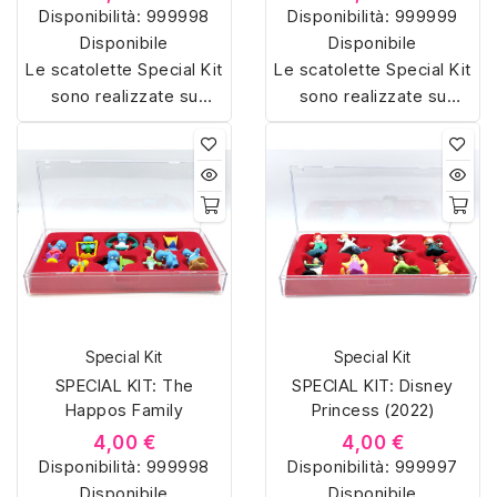
Disponibilità:
999998
Disponibilità:
999999
Disponibile
Disponibile
Le scatolette Special Kit
Le scatolette Special Kit
sono realizzate su
sono realizzate su
misura con materiali di
misura con materiali di
alta qualità, hanno un
alta qualità, hanno un
interno sagomato in
interno sagomato in
vellutino rosso e offrono
vellutino rosso e offrono
soluzioni eleganti e
soluzioni eleganti e
pratiche per organizzare
pratiche per organizzare
e mostrare la tua
e mostrare la tua
collezione di sorpresine.
collezione di sorpresine.
Special Kit
Special Kit
SPECIAL KIT: The
SPECIAL KIT: Disney
Happos Family
Princess (2022)
4,00 €
4,00 €
Disponibilità:
999998
Disponibilità:
999997
Disponibile
Disponibile