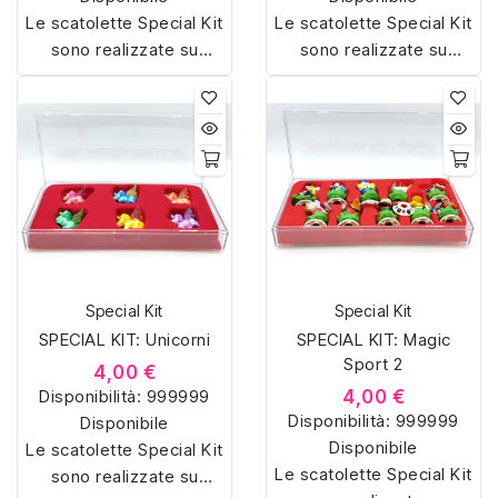
Le scatolette Special Kit
Le scatolette Special Kit
sono realizzate su
sono realizzate su
misura con materiali di
misura con materiali di
alta qualità, hanno un
alta qualità, hanno un
interno sagomato in
interno sagomato in
vellutino rosso e offrono
vellutino rosso e offrono
soluzioni eleganti e
soluzioni eleganti e
pratiche per organizzare
pratiche per organizzare
e mostrare la tua
e mostrare la tua
collezione di sorpresine.
collezione di sorpresine.
Special Kit
Special Kit
SPECIAL KIT: Unicorni
SPECIAL KIT: Magic
Sport 2
4,00 €
Disponibilità:
999999
4,00 €
Disponibilità:
999999
Disponibile
Disponibile
Le scatolette Special Kit
Le scatolette Special Kit
sono realizzate su