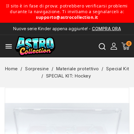
Il sito è in fase di prova: potrebbero verificarsi problemi
durante la navigazione. Ti invitiamo a segnalarceli a:
supporto@astrocollection.it
Nuove serie Kinder appena aggiunte! -
COMPRA ORA
menu
Home
Sorpresine
Materiale protettivo
Special Kit
SPECIAL KIT: Hockey