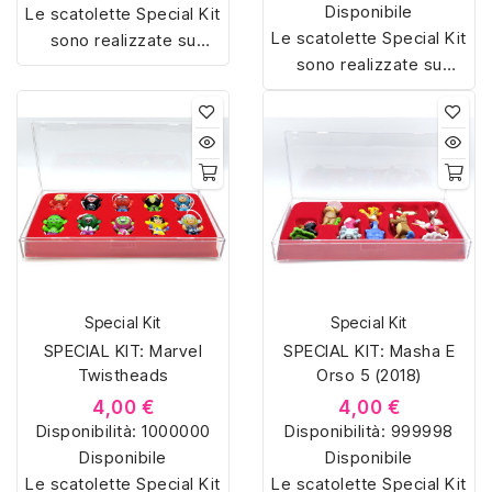
Disponibile
Le scatolette Special Kit
Le scatolette Special Kit
sono realizzate su
sono realizzate su
misura con materiali di
misura con materiali di
alta qualità, hanno un
alta qualità, hanno un
interno sagomato in
interno sagomato in
vellutino rosso e offrono
vellutino rosso e offrono
soluzioni eleganti e
soluzioni eleganti e
pratiche per organizzare
pratiche per organizzare
e mostrare la tua
e mostrare la tua
collezione di sorpresine.
collezione di sorpresine.
Special Kit
Special Kit
SPECIAL KIT: Marvel
SPECIAL KIT: Masha E
Twistheads
Orso 5 (2018)
4,00 €
4,00 €
Disponibilità:
1000000
Disponibilità:
999998
Disponibile
Disponibile
Le scatolette Special Kit
Le scatolette Special Kit