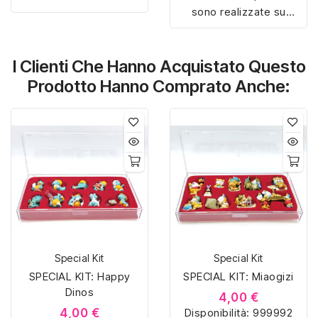
sono realizzate su
misura con materiali di
misura con materiali di
alta qualità, hanno un
alta qualità, hanno un
interno sagomato in
I Clienti Che Hanno Acquistato Questo
interno sagomato in
vellutino rosso e offrono
vellutino rosso e offrono
soluzioni eleganti e
Prodotto Hanno Comprato Anche:
soluzioni eleganti e
pratiche per organizzare
pratiche per organizzare
e mostrare la tua
e mostrare la tua
collezione di sorpresine.
collezione di sorpresine.
Special Kit
Special Kit
SPECIAL KIT: Happy
SPECIAL KIT: Miaogizi
Dinos
4,00 €
4,00 €
Disponibilità:
999992