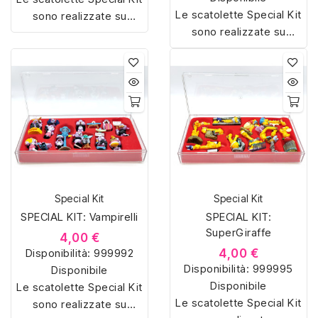
Le scatolette Special Kit
sono realizzate su
sono realizzate su
misura con materiali di
misura con materiali di
alta qualità, hanno un
alta qualità, hanno un
interno sagomato in
interno sagomato in
vellutino rosso e offrono
vellutino rosso e offrono
soluzioni eleganti e
soluzioni eleganti e
pratiche per organizzare
pratiche per organizzare
e mostrare la tua
e mostrare la tua
collezione di sorpresine.
collezione di sorpresine.
Special Kit
Special Kit
SPECIAL KIT: Vampirelli
SPECIAL KIT:
SuperGiraffe
4,00 €
Disponibilità:
999992
4,00 €
Disponibilità:
999995
Disponibile
Disponibile
Le scatolette Special Kit
Le scatolette Special Kit
sono realizzate su