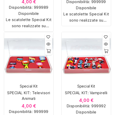
4,00 €
Disponibilità:
999999
Disponibilità:
999989
Disponibile
Disponibile
Le scatolette Special Kit
Le scatolette Special Kit
sono realizzate su
sono realizzate su
misura con materiali di
misura con materiali di
alta qualità, hanno un
alta qualità, hanno un
interno sagomato in
interno sagomato in
vellutino rosso e offrono
vellutino rosso e offrono
soluzioni eleganti e
soluzioni eleganti e
pratiche per organizzare
pratiche per organizzare
e mostrare la tua
e mostrare la tua
collezione di sorpresine.
collezione di sorpresine.
Special Kit
Special Kit
SPECIAL KIT: Televisori
SPECIAL KIT: Vampirelli
Animati
4,00 €
4,00 €
Disponibilità:
999992
Disponibilità:
999999
Disponibile