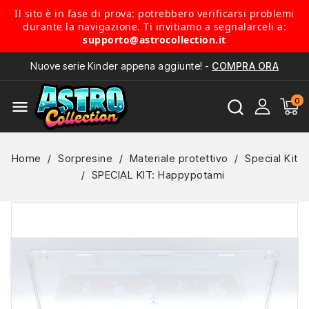
Il sito è in fase di prova: potrebbero verificarsi problemi
durante la navigazione. Ti invitiamo a segnalarceli a:
supporto@astrocollection.it
Nuove serie Kinder appena aggiunte! -
COMPRA ORA
menu
Home
Sorpresine
Materiale protettivo
Special Kit
SPECIAL KIT: Happypotami