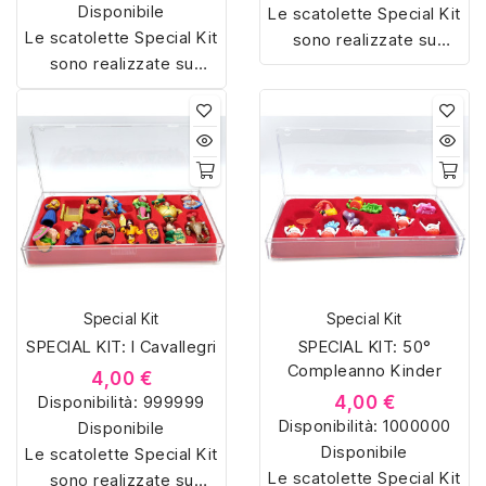
Disponibile
Le scatolette Special Kit
Le scatolette Special Kit
sono realizzate su
sono realizzate su
misura con materiali di
misura con materiali di
alta qualità, hanno un
alta qualità, hanno un
interno sagomato in
interno sagomato in
vellutino rosso e offrono
vellutino rosso e offrono
soluzioni eleganti e
soluzioni eleganti e
pratiche per organizzare
pratiche per organizzare
e mostrare la tua
e mostrare la tua
collezione di sorpresine.
collezione di sorpresine.
Special Kit
Special Kit
SPECIAL KIT: I Cavallegri
SPECIAL KIT: 50°
Compleanno Kinder
4,00 €
Disponibilità:
999999
4,00 €
Disponibilità:
1000000
Disponibile
Disponibile
Le scatolette Special Kit
Le scatolette Special Kit
sono realizzate su