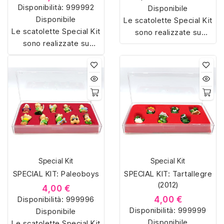
Disponibilità:
999992
Disponibile
Disponibile
Le scatolette Special Kit
Le scatolette Special Kit
sono realizzate su
sono realizzate su
misura con materiali di
misura con materiali di
alta qualità, hanno un
alta qualità, hanno un
interno sagomato in
interno sagomato in
vellutino rosso e offrono
vellutino rosso e offrono
soluzioni eleganti e
soluzioni eleganti e
pratiche per organizzare
pratiche per organizzare
e mostrare la tua
e mostrare la tua
collezione di sorpresine.
collezione di sorpresine.
Special Kit
Special Kit
SPECIAL KIT: Paleoboys
SPECIAL KIT: Tartallegre
(2012)
4,00 €
Disponibilità:
999996
4,00 €
Disponibilità:
999999
Disponibile
Disponibile
Le scatolette Special Kit