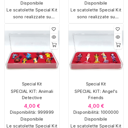
Disponibile
Disponibile
Le scatolette Special Kit
Le scatolette Special Kit
sono realizzate su
sono realizzate su
misura con materiali di
misura con materiali di
alta qualità, hanno un
alta qualità, hanno un
interno sagomato in
interno sagomato in
vellutino rosso e offrono
vellutino rosso e offrono
soluzioni eleganti e
soluzioni eleganti e
pratiche per organizzare
pratiche per organizzare
e mostrare la tua
e mostrare la tua
collezione di sorpresine.
collezione di sorpresine.
Special Kit
Special Kit
SPECIAL KIT: Animali
SPECIAL KIT: Angel's
Detective
Friends
4,00 €
4,00 €
Disponibilità:
999999
Disponibilità:
1000000
Disponibile
Disponibile
Le scatolette Special Kit
Le scatolette Special Kit