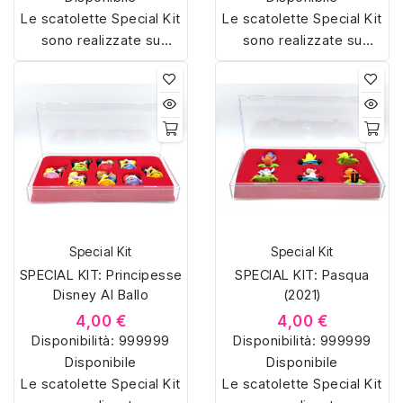
Le scatolette Special Kit
Le scatolette Special Kit
sono realizzate su
sono realizzate su
misura con materiali di
misura con materiali di
alta qualità, hanno un
alta qualità, hanno un
interno sagomato in
interno sagomato in
vellutino rosso e offrono
vellutino rosso e offrono
soluzioni eleganti e
soluzioni eleganti e
pratiche per organizzare
pratiche per organizzare
e mostrare la tua
e mostrare la tua
collezione di sorpresine.
collezione di sorpresine.
Special Kit
Special Kit
SPECIAL KIT: Principesse
SPECIAL KIT: Pasqua
Disney Al Ballo
(2021)
4,00 €
4,00 €
Disponibilità:
999999
Disponibilità:
999999
Disponibile
Disponibile
Le scatolette Special Kit
Le scatolette Special Kit