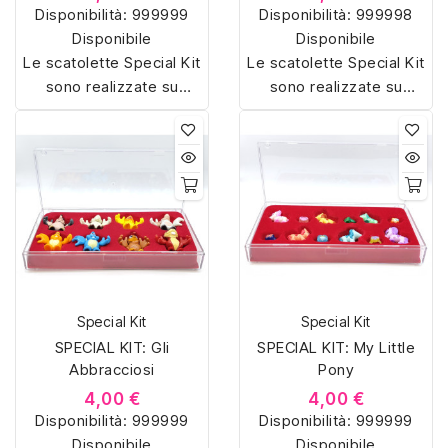
Disponibilità:
999999
Disponibilità:
999998
Disponibile
Disponibile
Le scatolette Special Kit
Le scatolette Special Kit
sono realizzate su
sono realizzate su
misura con materiali di
misura con materiali di
alta qualità, hanno un
alta qualità, hanno un
interno sagomato in
interno sagomato in
vellutino rosso e offrono
vellutino rosso e offrono
soluzioni eleganti e
soluzioni eleganti e
pratiche per organizzare
pratiche per organizzare
e mostrare la tua
e mostrare la tua
collezione di sorpresine.
collezione di sorpresine.
Special Kit
Special Kit
SPECIAL KIT: Gli
SPECIAL KIT: My Little
Abbracciosi
Pony
4,00 €
4,00 €
Disponibilità:
999999
Disponibilità:
999999
Disponibile
Disponibile