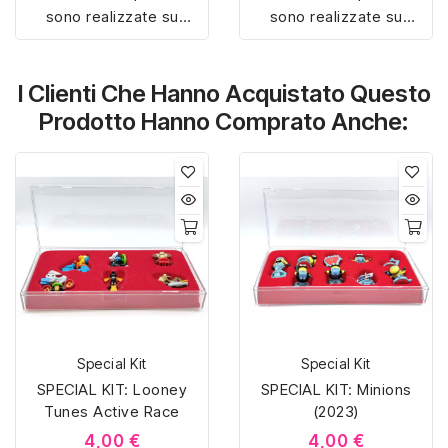
sono realizzate su
sono realizzate su
misura con materiali di
misura con materiali di
alta qualità, hanno un
alta qualità, hanno un
I Clienti Che Hanno Acquistato Questo
interno sagomato in
interno sagomato in
vellutino rosso e offrono
vellutino rosso e offrono
Prodotto Hanno Comprato Anche:
soluzioni eleganti e
soluzioni eleganti e
pratiche per organizzare
pratiche per organizzare
e mostrare la tua
e mostrare la tua
collezione di sorpresine.
collezione di sorpresine.
Special Kit
Special Kit
SPECIAL KIT: Looney
SPECIAL KIT: Minions
Tunes Active Race
(2023)
4,00 €
4,00 €