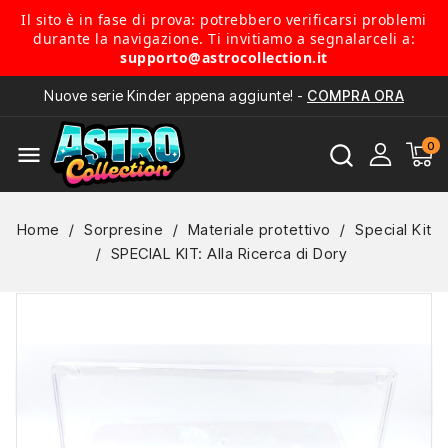
Il sito è in fase di prova: potrebbero verificarsi problemi
durante la navigazione. Ti invitiamo a segnalarceli a:
supporto@astrocollection.it
Nuove serie Kinder appena aggiunte! -
COMPRA ORA
menu
Home
Sorpresine
Materiale protettivo
Special Kit
SPECIAL KIT: Alla Ricerca di Dory