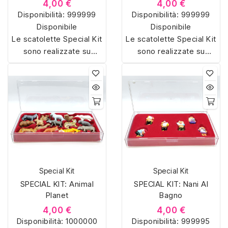
4,00 €
4,00 €
Disponibilità:
999999
Disponibilità:
999999
Disponibile
Disponibile
Le scatolette Special Kit
Le scatolette Special Kit
sono realizzate su
sono realizzate su
misura con materiali di
misura con materiali di
alta qualità, hanno un
alta qualità, hanno un
interno sagomato in
interno sagomato in
vellutino rosso e offrono
vellutino rosso e offrono
soluzioni eleganti e
soluzioni eleganti e
pratiche per organizzare
pratiche per organizzare
e mostrare la tua
e mostrare la tua
collezione di sorpresine.
collezione di sorpresine.
Special Kit
Special Kit
SPECIAL KIT: Animal
SPECIAL KIT: Nani Al
Planet
Bagno
4,00 €
4,00 €
Disponibilità:
1000000
Disponibilità:
999995