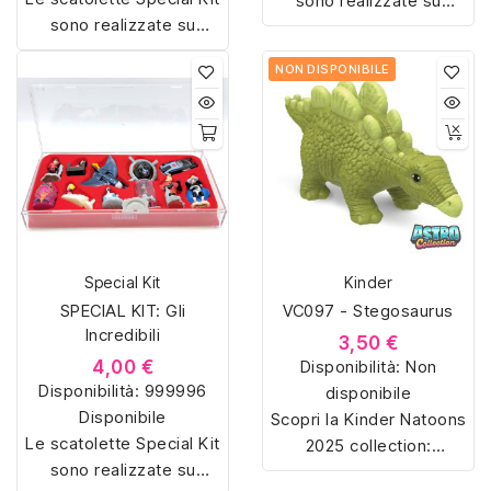
sono realizzate su
sono realizzate su
misura con materiali di
misura con materiali di
alta qualità, hanno un
NON DISPONIBILE
alta qualità, hanno un
interno sagomato in
interno sagomato in
vellutino rosso e offrono
vellutino rosso e offrono
soluzioni eleganti e
soluzioni eleganti e
pratiche per organizzare
pratiche per organizzare
e mostrare la tua
e mostrare la tua
collezione di sorpresine.
collezione di sorpresine.
Special Kit
Kinder
SPECIAL KIT: Gli
VC097 - Stegosaurus
Incredibili
3,50 €
4,00 €
Disponibilità:
Non
Disponibilità:
999996
disponibile
Disponibile
Scopri la Kinder Natoons
Le scatolette Special Kit
2025 collection:
sono realizzate su
dinosauri e animali