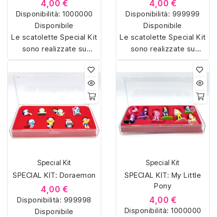
4,00 €
4,00 €
Disponibilità:
1000000
Disponibilità:
999999
Disponibile
Disponibile
Le scatolette Special Kit
Le scatolette Special Kit
sono realizzate su
sono realizzate su
misura con materiali di
misura con materiali di
alta qualità, hanno un
alta qualità, hanno un
interno sagomato in
interno sagomato in
vellutino rosso e offrono
vellutino rosso e offrono
soluzioni eleganti e
soluzioni eleganti e
pratiche per organizzare
pratiche per organizzare
e mostrare la tua
e mostrare la tua
collezione di sorpresine.
collezione di sorpresine.
Special Kit
Special Kit
SPECIAL KIT: Doraemon
SPECIAL KIT: My Little
Pony
4,00 €
Disponibilità:
999998
4,00 €
Disponibilità:
1000000
Disponibile