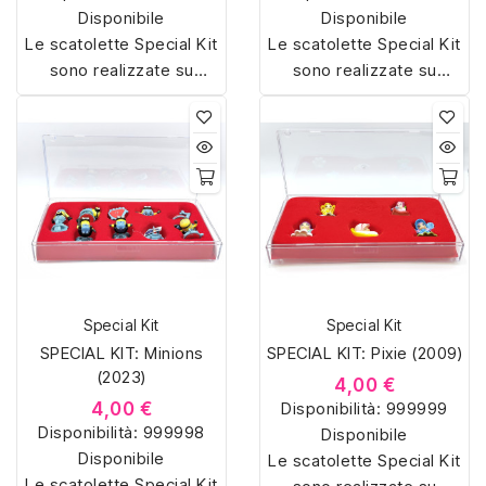
Disponibile
Disponibile
Le scatolette Special Kit
Le scatolette Special Kit
sono realizzate su
sono realizzate su
misura con materiali di
misura con materiali di
alta qualità, hanno un
alta qualità, hanno un
interno sagomato in
interno sagomato in
vellutino rosso e offrono
vellutino rosso e offrono
soluzioni eleganti e
soluzioni eleganti e
pratiche per organizzare
pratiche per organizzare
e mostrare la tua
e mostrare la tua
collezione di sorpresine.
collezione di sorpresine.
Special Kit
Special Kit
SPECIAL KIT: Minions
SPECIAL KIT: Pixie (2009)
(2023)
4,00 €
4,00 €
Disponibilità:
999999
Disponibilità:
999998
Disponibile
Disponibile
Le scatolette Special Kit
Le scatolette Special Kit