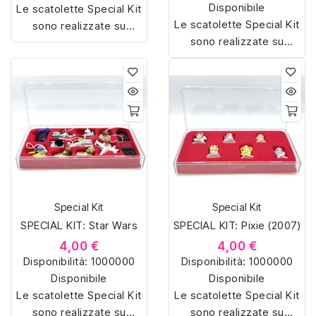
Disponibile
Le scatolette Special Kit
Le scatolette Special Kit
sono realizzate su
sono realizzate su
misura con materiali di
misura con materiali di
alta qualità, hanno un
alta qualità, hanno un
interno sagomato in
interno sagomato in
vellutino rosso e offrono
vellutino rosso e offrono
soluzioni eleganti e
soluzioni eleganti e
pratiche per organizzare
pratiche per organizzare
e mostrare la tua
e mostrare la tua
collezione di sorpresine.
collezione di sorpresine.
Special Kit
Special Kit
SPECIAL KIT: Star Wars
SPECIAL KIT: Pixie (2007)
4,00 €
4,00 €
Disponibilità:
1000000
Disponibilità:
1000000
Disponibile
Disponibile
Le scatolette Special Kit
Le scatolette Special Kit
sono realizzate su
sono realizzate su