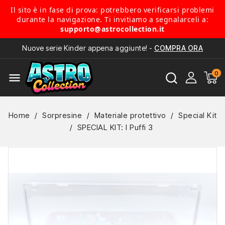
Il sito è in fase di prova: potrebbero verificarsi problemi
durante la navigazione. Ti invitiamo a segnalarceli a:
supporto@astrocollection.it
Nuove serie Kinder appena aggiunte! -
COMPRA ORA
menu
Home
Sorpresine
Materiale protettivo
Special Kit
SPECIAL KIT: I Puffi 3