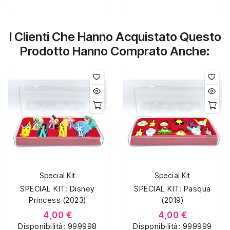
misura con materiali di
misura con materiali di
alta qualità, hanno un
alta qualità, hanno un
I Clienti Che Hanno Acquistato Questo
interno sagomato in
interno sagomato in
vellutino rosso e offrono
vellutino rosso e offrono
Prodotto Hanno Comprato Anche:
soluzioni eleganti e
soluzioni eleganti e
pratiche per organizzare
pratiche per organizzare
e mostrare la tua
e mostrare la tua
collezione di sorpresine.
collezione di sorpresine.
Special Kit
Special Kit
SPECIAL KIT: Disney
SPECIAL KIT: Pasqua
Princess (2023)
(2019)
4,00 €
4,00 €
Disponibilità:
999998
Disponibilità:
999999