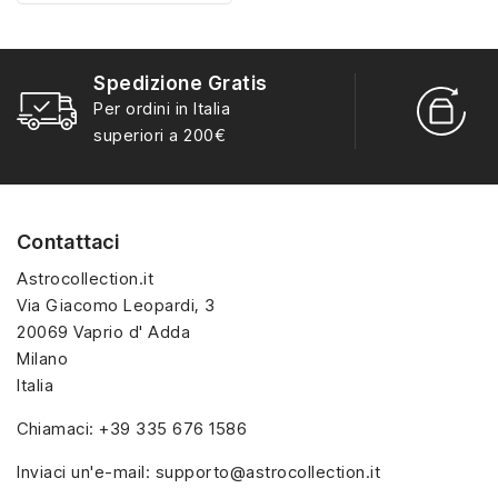
misura con materiali di
selvatici da collezionare
alta qualità, hanno un
negli ovetti Kinder.
interno sagomato in
Spedizione Gratis
vellutino rosso e offrono
R
Per ordini in Italia
soluzioni eleganti e
S
superiori a 200€
pratiche per organizzare
e mostrare la tua
collezione di sorpresine.
Contattaci
Astrocollection.it
Via Giacomo Leopardi, 3
20069 Vaprio d' Adda
Milano
Italia
Chiamaci:
+39 335 676 1586
Inviaci un'e-mail:
supporto@astrocollection.it