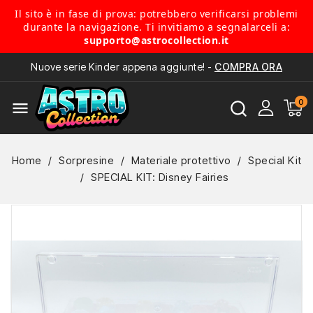
Il sito è in fase di prova: potrebbero verificarsi problemi
durante la navigazione. Ti invitiamo a segnalarceli a:
supporto@astrocollection.it
Nuove serie Kinder appena aggiunte! -
COMPRA ORA
menu
Home
Sorpresine
Materiale protettivo
Special Kit
SPECIAL KIT: Disney Fairies