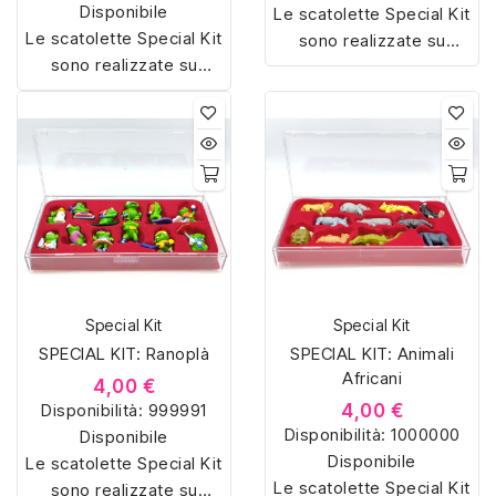
Disponibile
Le scatolette Special Kit
Le scatolette Special Kit
sono realizzate su
sono realizzate su
misura con materiali di
misura con materiali di
alta qualità, hanno un
alta qualità, hanno un
interno sagomato in
interno sagomato in
vellutino rosso e offrono
vellutino rosso e offrono
soluzioni eleganti e
soluzioni eleganti e
pratiche per organizzare
pratiche per organizzare
e mostrare la tua
e mostrare la tua
collezione di sorpresine.
collezione di sorpresine.
Special Kit
Special Kit
SPECIAL KIT: Ranoplà
SPECIAL KIT: Animali
Africani
4,00 €
Disponibilità:
999991
4,00 €
Disponibilità:
1000000
Disponibile
Disponibile
Le scatolette Special Kit
Le scatolette Special Kit
sono realizzate su