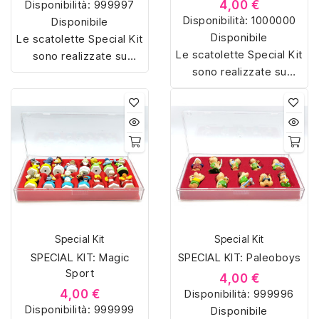
Disponibilità:
999997
4,00 €
Disponibilità:
1000000
Disponibile
Disponibile
Le scatolette Special Kit
Le scatolette Special Kit
sono realizzate su
sono realizzate su
misura con materiali di
misura con materiali di
alta qualità, hanno un
alta qualità, hanno un
interno sagomato in
interno sagomato in
vellutino rosso e offrono
vellutino rosso e offrono
soluzioni eleganti e
soluzioni eleganti e
pratiche per organizzare
pratiche per organizzare
e mostrare la tua
e mostrare la tua
collezione di sorpresine.
collezione di sorpresine.
Special Kit
Special Kit
SPECIAL KIT: Magic
SPECIAL KIT: Paleoboys
Sport
4,00 €
4,00 €
Disponibilità:
999996
Disponibilità:
999999
Disponibile