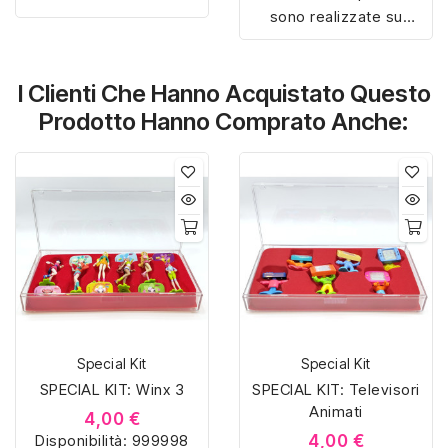
sono realizzate su
misura con materiali di
misura con materiali di
alta qualità, hanno un
alta qualità, hanno un
interno sagomato in
I Clienti Che Hanno Acquistato Questo
interno sagomato in
vellutino rosso e offrono
vellutino rosso e offrono
soluzioni eleganti e
Prodotto Hanno Comprato Anche:
soluzioni eleganti e
pratiche per organizzare
pratiche per organizzare
e mostrare la tua
e mostrare la tua
collezione di sorpresine.
collezione di sorpresine.
Special Kit
Special Kit
SPECIAL KIT: Winx 3
SPECIAL KIT: Televisori
Animati
4,00 €
Disponibilità:
999998
4,00 €