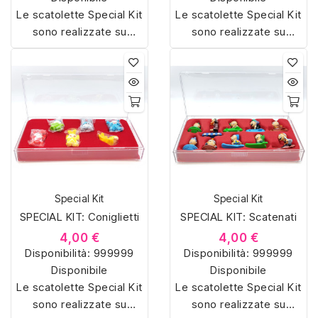
Le scatolette Special Kit
Le scatolette Special Kit
sono realizzate su
sono realizzate su
misura con materiali di
misura con materiali di
alta qualità, hanno un
alta qualità, hanno un
interno sagomato in
interno sagomato in
vellutino rosso e offrono
vellutino rosso e offrono
soluzioni eleganti e
soluzioni eleganti e
pratiche per organizzare
pratiche per organizzare
e mostrare la tua
e mostrare la tua
collezione di sorpresine.
collezione di sorpresine.
Special Kit
Special Kit
SPECIAL KIT: Coniglietti
SPECIAL KIT: Scatenati
4,00 €
4,00 €
Disponibilità:
999999
Disponibilità:
999999
Disponibile
Disponibile
Le scatolette Special Kit
Le scatolette Special Kit
sono realizzate su
sono realizzate su