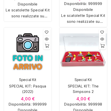
Disponibilità:
999999
Disponibile
Disponibile
Le scatolette Special Kit
Le scatolette Special Kit
sono realizzate su
sono realizzate su
misura con materiali di
misura con materiali di
alta qualità, hanno un
alta qualità, hanno un
interno sagomato in
interno sagomato in
vellutino rosso e offrono
vellutino rosso e offrono
soluzioni eleganti e
soluzioni eleganti e
pratiche per organizzare
pratiche per organizzare
e mostrare la tua
e mostrare la tua
collezione di sorpresine.
collezione di sorpresine.
Special Kit
Special Kit
SPECIAL KIT: Pasqua
SPECIAL KIT: The
(2022)
Simpsons 2
4,00 €
4,00 €
Disponibilità:
999999
Disponibilità:
999998
Disponibile
Disponibile