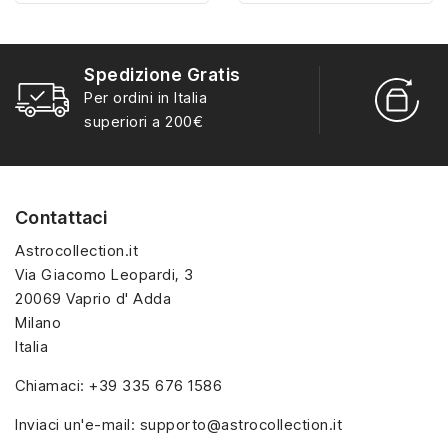
misura con materiali di
misura con materiali di
alta qualità, hanno un
alta qualità, hanno un
interno sagomato in
interno sagomato in
Spedizione Gratis
vellutino rosso e offrono
vellutino rosso e offrono
R
Per ordini in Italia
soluzioni eleganti e
soluzioni eleganti e
S
superiori a 200€
pratiche per organizzare
pratiche per organizzare
e mostrare la tua
e mostrare la tua
collezione di sorpresine.
collezione di sorpresine.
Contattaci
Astrocollection.it
Via Giacomo Leopardi, 3
20069 Vaprio d' Adda
Milano
Italia
Chiamaci:
+39 335 676 1586
Inviaci un'e-mail:
supporto@astrocollection.it