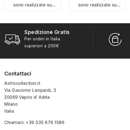
sono realizzate su
sono realizzate su
misura con materiali di
misura con materiali di
alta qualità, hanno un
alta qualità, hanno un
interno sagomato in
interno sagomato in
Spedizione Gratis
vellutino rosso e offrono
vellutino rosso e offrono
R
Per ordini in Italia
soluzioni eleganti e
soluzioni eleganti e
S
superiori a 200€
pratiche per organizzare
pratiche per organizzare
e mostrare la tua
e mostrare la tua
collezione di sorpresine.
collezione di sorpresine.
Contattaci
Astrocollection.it
Via Giacomo Leopardi, 3
20069 Vaprio d' Adda
Milano
Italia
Chiamaci:
+39 335 676 1586