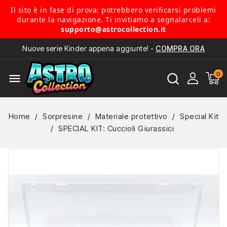
Il sito è in fase di prova: potrebbero verificarsi problemi
durante la navigazione. Ti invitiamo a segnalarceli a:
supporto@astrocollection.it
Nuove serie Kinder appena aggiunte! -
COMPRA ORA
menu
Home
Sorpresine
Materiale protettivo
Special Kit
SPECIAL KIT: Cuccioli Giurassici