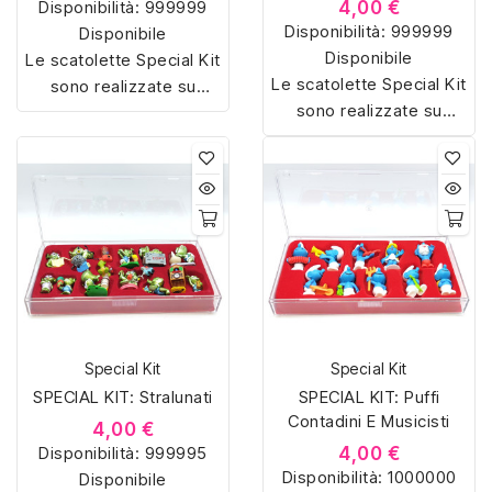
Disponibilità:
999999
4,00 €
Disponibilità:
999999
Disponibile
Disponibile
Le scatolette Special Kit
Le scatolette Special Kit
sono realizzate su
sono realizzate su
misura con materiali di
misura con materiali di
alta qualità, hanno un
alta qualità, hanno un
interno sagomato in
interno sagomato in
vellutino rosso e offrono
vellutino rosso e offrono
soluzioni eleganti e
soluzioni eleganti e
pratiche per organizzare
pratiche per organizzare
e mostrare la tua
e mostrare la tua
collezione di sorpresine.
collezione di sorpresine.
Special Kit
Special Kit
SPECIAL KIT: Stralunati
SPECIAL KIT: Puffi
Contadini E Musicisti
4,00 €
Disponibilità:
999995
4,00 €
Disponibilità:
1000000
Disponibile