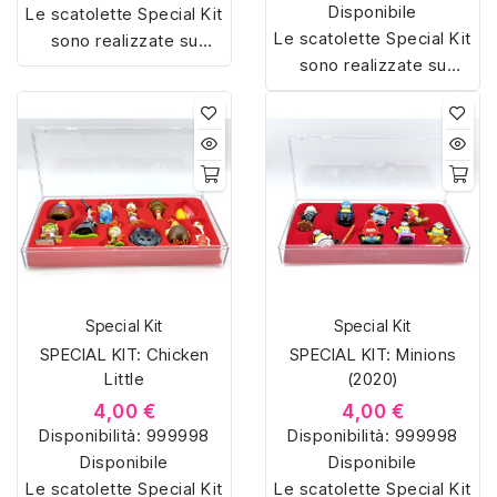
Disponibile
Le scatolette Special Kit
Le scatolette Special Kit
sono realizzate su
sono realizzate su
misura con materiali di
misura con materiali di
alta qualità, hanno un
alta qualità, hanno un
interno sagomato in
interno sagomato in
vellutino rosso e offrono
vellutino rosso e offrono
soluzioni eleganti e
soluzioni eleganti e
pratiche per organizzare
pratiche per organizzare
e mostrare la tua
e mostrare la tua
collezione di sorpresine.
collezione di sorpresine.
Special Kit
Special Kit
SPECIAL KIT: Chicken
SPECIAL KIT: Minions
Little
(2020)
4,00 €
4,00 €
Disponibilità:
999998
Disponibilità:
999998
Disponibile
Disponibile
Le scatolette Special Kit
Le scatolette Special Kit