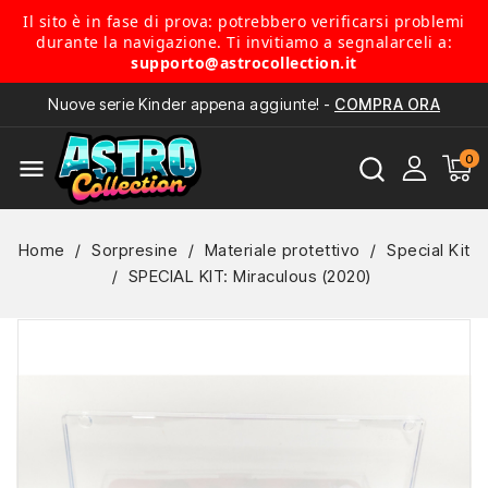
Il sito è in fase di prova: potrebbero verificarsi problemi
durante la navigazione. Ti invitiamo a segnalarceli a:
supporto@astrocollection.it
Nuove serie Kinder appena aggiunte! -
COMPRA ORA
menu
Home
Sorpresine
Materiale protettivo
Special Kit
SPECIAL KIT: Miraculous (2020)