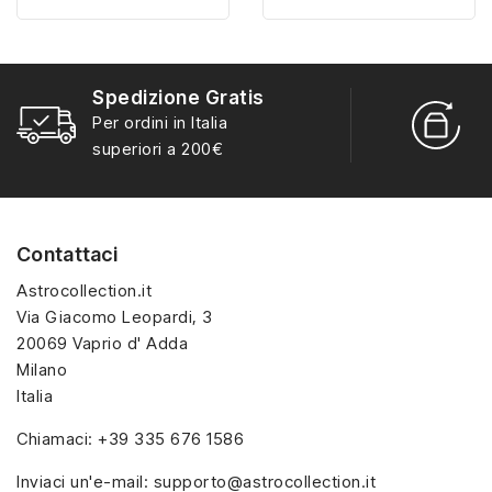
misura con materiali di
misura con materiali di
alta qualità, hanno un
alta qualità, hanno un
interno sagomato in
interno sagomato in
Spedizione Gratis
vellutino rosso e offrono
vellutino rosso e offrono
R
Per ordini in Italia
soluzioni eleganti e
soluzioni eleganti e
S
superiori a 200€
pratiche per organizzare
pratiche per organizzare
e mostrare la tua
e mostrare la tua
collezione di sorpresine.
collezione di sorpresine.
Contattaci
Astrocollection.it
Via Giacomo Leopardi, 3
20069 Vaprio d' Adda
Milano
Italia
Chiamaci:
+39 335 676 1586
Inviaci un'e-mail:
supporto@astrocollection.it