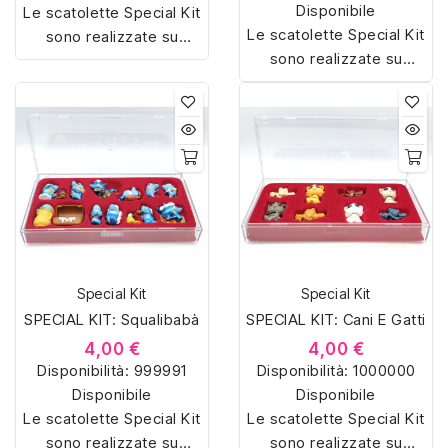
Disponibile
Le scatolette Special Kit
Le scatolette Special Kit
sono realizzate su
sono realizzate su
misura con materiali di
misura con materiali di
alta qualità, hanno un
alta qualità, hanno un
interno sagomato in
interno sagomato in
vellutino rosso e offrono
vellutino rosso e offrono
soluzioni eleganti e
soluzioni eleganti e
pratiche per organizzare
pratiche per organizzare
e mostrare la tua
e mostrare la tua
collezione di sorpresine.
collezione di sorpresine.
Special Kit
Special Kit
SPECIAL KIT: Squalibabà
SPECIAL KIT: Cani E Gatti
4,00 €
4,00 €
Disponibilità:
999991
Disponibilità:
1000000
Disponibile
Disponibile
Le scatolette Special Kit
Le scatolette Special Kit
sono realizzate su
sono realizzate su