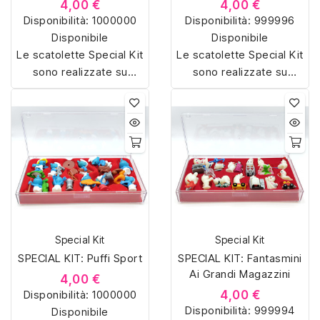
4,00 €
4,00 €
Disponibilità:
1000000
Disponibilità:
999996
Disponibile
Disponibile
Le scatolette Special Kit
Le scatolette Special Kit
sono realizzate su
sono realizzate su
misura con materiali di
misura con materiali di
alta qualità, hanno un
alta qualità, hanno un
interno sagomato in
interno sagomato in
vellutino rosso e offrono
vellutino rosso e offrono
soluzioni eleganti e
soluzioni eleganti e
pratiche per organizzare
pratiche per organizzare
e mostrare la tua
e mostrare la tua
collezione di sorpresine.
collezione di sorpresine.
Special Kit
Special Kit
SPECIAL KIT: Puffi Sport
SPECIAL KIT: Fantasmini
Ai Grandi Magazzini
4,00 €
Disponibilità:
1000000
4,00 €
Disponibilità:
999994
Disponibile