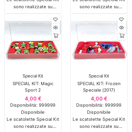
sono realizzate su
sono realizzate su
misura con materiali di
misura con materiali di
alta qualità, hanno un
alta qualità, hanno un
interno sagomato in
interno sagomato in
vellutino rosso e offrono
vellutino rosso e offrono
soluzioni eleganti e
soluzioni eleganti e
pratiche per organizzare
pratiche per organizzare
e mostrare la tua
e mostrare la tua
collezione di sorpresine.
collezione di sorpresine.
Special Kit
Special Kit
SPECIAL KIT: Magic
SPECIAL KIT: Frozen
Sport 2
Speciale (2017)
4,00 €
4,00 €
Disponibilità:
999999
Disponibilità:
999999
Disponibile
Disponibile
Le scatolette Special Kit
Le scatolette Special Kit
sono realizzate su
sono realizzate su