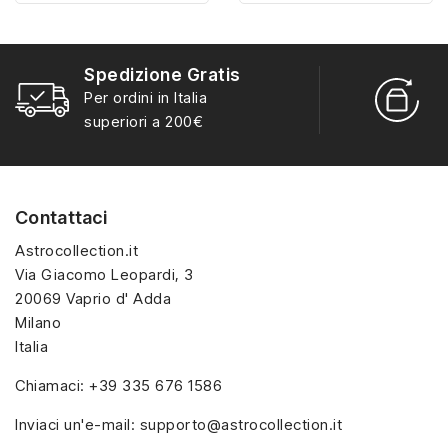
misura con materiali di
misura con materiali di
alta qualità, hanno un
alta qualità, hanno un
interno sagomato in
interno sagomato in
Spedizione Gratis
vellutino rosso e offrono
vellutino rosso e offrono
R
Per ordini in Italia
soluzioni eleganti e
soluzioni eleganti e
S
superiori a 200€
pratiche per organizzare
pratiche per organizzare
e mostrare la tua
e mostrare la tua
collezione di sorpresine.
collezione di sorpresine.
Contattaci
Astrocollection.it
Via Giacomo Leopardi, 3
20069 Vaprio d' Adda
Milano
Italia
Chiamaci:
+39 335 676 1586
Inviaci un'e-mail:
supporto@astrocollection.it