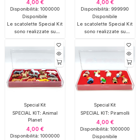
4,00 €
4,00 €
Disponibilità:
1000000
Disponibilità:
999990
Disponibile
Disponibile
Le scatolette Special Kit
Le scatolette Special Kit
sono realizzate su
sono realizzate su
misura con materiali di
misura con materiali di
alta qualità, hanno un
alta qualità, hanno un
interno sagomato in
interno sagomato in
vellutino rosso e offrono
vellutino rosso e offrono
soluzioni eleganti e
soluzioni eleganti e
pratiche per organizzare
pratiche per organizzare
e mostrare la tua
e mostrare la tua
collezione di sorpresine.
collezione di sorpresine.
Special Kit
Special Kit
SPECIAL KIT: Animal
SPECIAL KIT: Piramolli
Planet
4,00 €
4,00 €
Disponibilità:
1000000
Disponibilità:
1000000
Disponibile