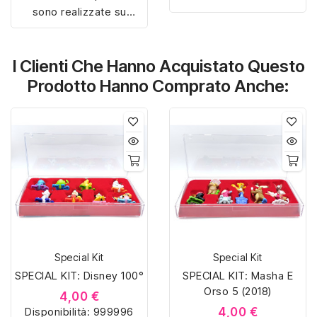
sono realizzate su
misura con materiali di
misura con materiali di
alta qualità, hanno un
alta qualità, hanno un
interno sagomato in
I Clienti Che Hanno Acquistato Questo
interno sagomato in
vellutino rosso e offrono
vellutino rosso e offrono
soluzioni eleganti e
Prodotto Hanno Comprato Anche:
soluzioni eleganti e
pratiche per organizzare
pratiche per organizzare
e mostrare la tua
e mostrare la tua
collezione di sorpresine.
collezione di sorpresine.
Special Kit
Special Kit
SPECIAL KIT: Disney 100°
SPECIAL KIT: Masha E
Orso 5 (2018)
4,00 €
Disponibilità:
999996
4,00 €