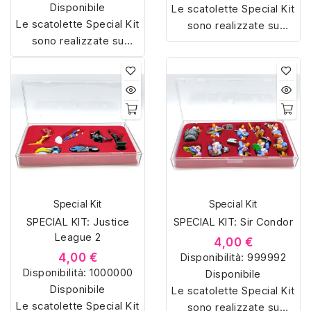
Disponibile
Le scatolette Special Kit
Le scatolette Special Kit
sono realizzate su
sono realizzate su
misura con materiali di
misura con materiali di
alta qualità, hanno un
alta qualità, hanno un
interno sagomato in
interno sagomato in
vellutino rosso e offrono
vellutino rosso e offrono
soluzioni eleganti e
soluzioni eleganti e
pratiche per organizzare
pratiche per organizzare
e mostrare la tua
e mostrare la tua
collezione di sorpresine.
collezione di sorpresine.
Special Kit
Special Kit
SPECIAL KIT: Justice
SPECIAL KIT: Sir Condor
League 2
4,00 €
4,00 €
Disponibilità:
999992
Disponibilità:
1000000
Disponibile
Disponibile
Le scatolette Special Kit
Le scatolette Special Kit
sono realizzate su