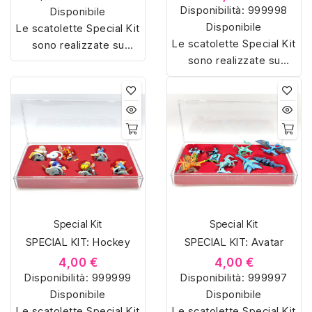
Disponibilità:
999998
Disponibile
Disponibile
Le scatolette Special Kit
Le scatolette Special Kit
sono realizzate su
sono realizzate su
misura con materiali di
misura con materiali di
alta qualità, hanno un
alta qualità, hanno un
interno sagomato in
interno sagomato in
vellutino rosso e offrono
vellutino rosso e offrono
soluzioni eleganti e
soluzioni eleganti e
pratiche per organizzare
pratiche per organizzare
e mostrare la tua
e mostrare la tua
collezione di sorpresine.
collezione di sorpresine.
Special Kit
Special Kit
SPECIAL KIT: Hockey
SPECIAL KIT: Avatar
4,00 €
4,00 €
Disponibilità:
999999
Disponibilità:
999997
Disponibile
Disponibile
Le scatolette Special Kit
Le scatolette Special Kit