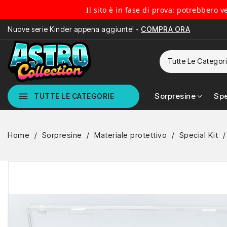
Il sito è in fase di prova: potrebbero 
Nuove serie Kinder appena aggiunte! -
COMPRA ORA
menu
Sorpresine
Spe
TUTTE LE CATEGORIE
Home
Sorpresine
Materiale protettivo
Special Kit