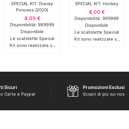
SPECIAL KIT: Disney
SPECIAL KIT: Hockey
Princess (2020)
4,00 €
4,00 €
Disponibilità:
999999
Disponibilità:
999999
Disponibile
Disponibile
Le scatolette Special
Le scatolette Special
Kit sono realizzate su
Kit sono realizzate su
misura con materiali di
misura con materiali di
alta qualità, hanno un
alta qualità, hanno un
interno sagomato in
interno sagomato in
vellutino rosso e
vellutino rosso e
offrono soluzioni
offrono soluzioni
eleganti e pratiche per
eleganti e pratiche per
i Sicuri
Promozioni Esclusiv
organizzare e mostrare
organizzare e mostrare
o Carte e Paypal
Scopri di più sui nostri
la tua collezione di
la tua collezione di
sorpresine.
sorpresine.