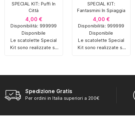
SPECIAL KIT: Puffi In
SPECIAL KIT:
Città
Fantasmini In Spiaggia
4,00 €
4,00 €
Disponibilità:
999999
Disponibilità:
999999
Disponibile
Disponibile
Le scatolette Special
Le scatolette Special
Kit sono realizzate su
Kit sono realizzate su
misura con materiali di
misura con materiali di
alta qualità, hanno un
alta qualità, hanno un
interno sagomato in
interno sagomato in
vellutino rosso e
vellutino rosso e
offrono soluzioni
offrono soluzioni
eleganti e pratiche per
eleganti e pratiche per
Spedizione Gratis
organizzare e mostrare
organizzare e mostrare
Per ordini in Italia superiori a 200€
la tua collezione di
la tua collezione di
sorpresine.
sorpresine.