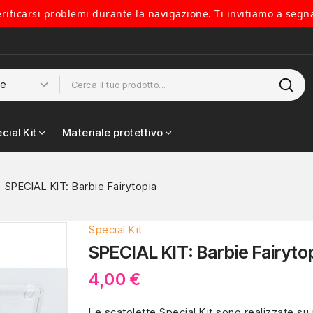
verificarsi problemi durante la navigazione. Ti invitiamo a segn
cial Kit
Materiale protettivo
SPECIAL KIT: Barbie Fairytopia
Special Kit
SPECIAL KIT: Barbie Fairyto
4,00 €
Le scatolette Special Kit sono realizzate su