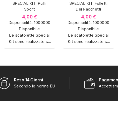
SPECIAL KIT: Puffi
SPECIAL KIT: Folletti
Sport
Dei Pacchetti
4,00 €
4,00 €
Disponibilità:
1000000
Disponibilità:
1000000
Disponibile
Disponibile
Le scatolette Special
Le scatolette Special
Kit sono realizzate su
Kit sono realizzate su
misura con materiali di
misura con materiali di
alta qualità, hanno un
alta qualità, hanno un
interno sagomato in
interno sagomato in
vellutino rosso e
vellutino rosso e
offrono soluzioni
offrono soluzioni
eleganti e pratiche per
eleganti e pratiche per
Reso 14 Giorni
Pagament
organizzare e mostrare
organizzare e mostrare
Secondo le norme EU
Accettiam
la tua collezione di
la tua collezione di
sorpresine.
sorpresine.