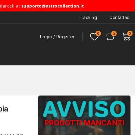
alarceli a:
supporto@astrocollection.it
Tracking
Contattaci
Login / Register
pia
 misura con