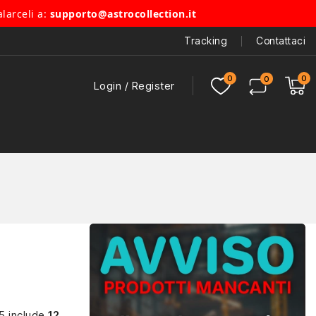
alarceli a:
supporto@astrocollection.it
Tracking
Contattaci
Login / Register
25 include
12