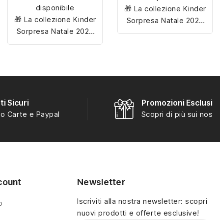
disponibile
🎁 La collezione Kinder
🎁 La collezione Kinder
Sorpresa Natale 2025
Sorpresa Natale 2025
include
12 personaggi
include
12 personaggi
esclusivi
, tutti da
esclusivi
, tutti da
scoprire e collezionare
scoprire e collezionare
per rendere magiche le
per rendere magiche le
feste!
feste!
i Sicuri
Promozioni Esclusiv
o Carte e Paypal
Scopri di più sui nostri
count
Newsletter
Iscriviti alla nostra newsletter: scopri
o
nuovi prodotti e offerte esclusive!