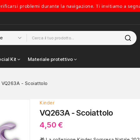
verificarsi problemi durante la navigazione. Ti invitiamo a segn
cial Kit
Materiale protettivo
VQ263A - Scoiattolo
Kinder
VQ263A - Scoiattolo
4,50 €
🎁 La collezione Kinder Sorpresa Natale 20