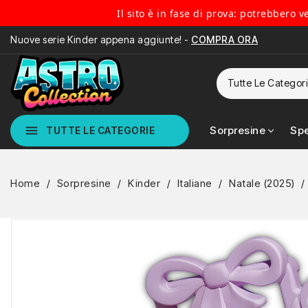
Il sito è in fase di prova: potrebbero 
Nuove serie Kinder appena aggiunte! -
COMPRA ORA
menu
Sorpresine
Spe
TUTTE LE CATEGORIE
Home
Sorpresine
Kinder
Italiane
Natale (2025)
NON DISPONIBILE