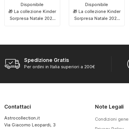
Disponibile
Disponibile
🎁 La collezione Kinder
🎁 La collezione Kinder
Sorpresa Natale 2025
Sorpresa Natale 2025
include
12 personaggi
include
12 personaggi
esclusivi
, tutti da
esclusivi
, tutti da
scoprire e collezionare
scoprire e collezionare
per rendere magiche le
per rendere magiche le
feste!
feste!
Spedizione Gratis
Per ordini in Italia superiori a 200€
Contattaci
Note Legali
Astrocollection.it
Condizioni gener
Via Giacomo Leopardi, 3
Privacy Policy