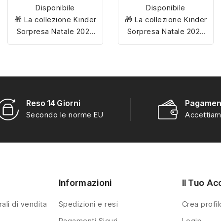
Disponibile
Disponibile
🎁 La collezione Kinder
🎁 La collezione Kinder
Sorpresa Natale 2025
Sorpresa Natale 2025
include
12 personaggi
include
12 personaggi
esclusivi
, tutti da
esclusivi
, tutti da
scoprire e collezionare
scoprire e collezionare
per rendere magiche le
per rendere magiche le
feste!
feste!
Reso 14 Giorni
Pagament
Secondo le norme EU
Accettiam
Informazioni
Il Tuo Ac
ali di vendita
Spedizioni e resi
Crea profil
Pagamenti Sicuri
Login