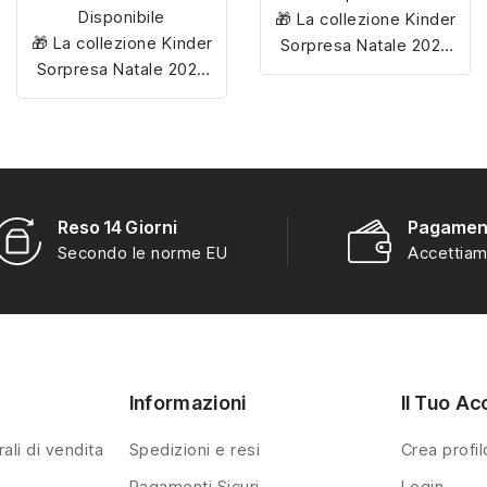
Disponibile
🎁 La collezione Kinder
🎁 La collezione Kinder
Sorpresa Natale 2025
Sorpresa Natale 2025
include
12 personaggi
include
12 personaggi
esclusivi
, tutti da
esclusivi
, tutti da
scoprire e collezionare
scoprire e collezionare
per rendere magiche le
per rendere magiche le
feste!
feste!
Reso 14 Giorni
Pagament
Secondo le norme EU
Accettiam
Informazioni
Il Tuo Ac
ali di vendita
Spedizioni e resi
Crea profil
Pagamenti Sicuri
Login