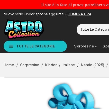
Il sito è in fase di prova: potrebbero 
Nuove serie Kinder appena aggiunte! -
COMPRA ORA
menu
Sorpresine
Spe
TUTTE LE CATEGORIE
Home
Sorpresine
Kinder
Italiane
Natale (2025)