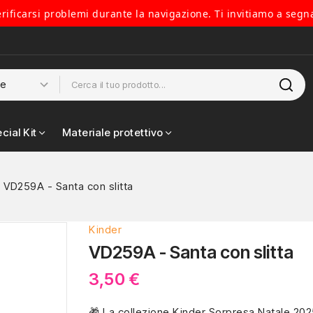
verificarsi problemi durante la navigazione. Ti invitiamo a segn
cial Kit
Materiale protettivo
VD259A - Santa con slitta
Kinder
VD259A - Santa con slitta
3,50 €
🎁 La collezione Kinder Sorpresa Natale 20