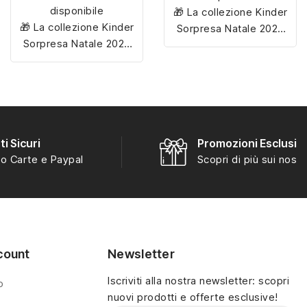
disponibile
🎁 La collezione Kinder
🎁 La collezione Kinder
Sorpresa Natale 2025
Sorpresa Natale 2025
include
12 personaggi
include
12 personaggi
esclusivi
, tutti da
esclusivi
, tutti da
scoprire e collezionare
scoprire e collezionare
per rendere magiche le
per rendere magiche le
feste!
feste!
i Sicuri
Promozioni Esclusiv
o Carte e Paypal
Scopri di più sui nostri
count
Newsletter
Iscriviti alla nostra newsletter: scopri
o
nuovi prodotti e offerte esclusive!