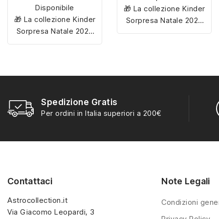
Disponibile
🎁 La collezione Kinder
🎁 La collezione Kinder
Sorpresa Natale 2025
Sorpresa Natale 2025
include
12 personaggi
include
12 personaggi
esclusivi
, tutti da
esclusivi
, tutti da
scoprire e collezionare
scoprire e collezionare
per rendere magiche le
per rendere magiche le
feste!
feste!
Spedizione Gratis
Per ordini in Italia superiori a 200€
Contattaci
Note Legali
Astrocollection.it
Condizioni gener
Via Giacomo Leopardi, 3
Privacy Policy