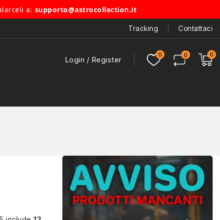
alarceli a:
supporto@astrocollection.it
Tracking
Contattaci
Login / Register
25 include
12