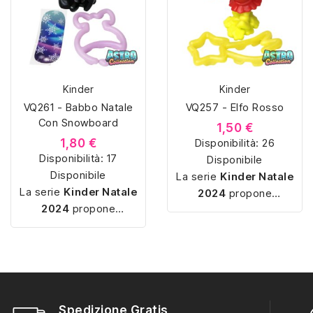
Kinder
Kinder
VQ261 - Babbo Natale
VQ257 - Elfo Rosso
Con Snowboard
1,50 €
1,80 €
Disponibilità:
26
Disponibilità:
17
Disponibile
Disponibile
La serie
Kinder Natale
La serie
Kinder Natale
2024
propone
2024
propone
sorpresine a tema
sorpresine a tema
invernale e natalizio,
invernale e natalizio,
con miniature
semplici
con miniature
semplici
da montare
e pensate
da montare
e pensate
per la
catalogazione
. I
per la
catalogazione
. I
soggetti includono
soggetti includono
Spedizione Gratis
personaggi stagionali,