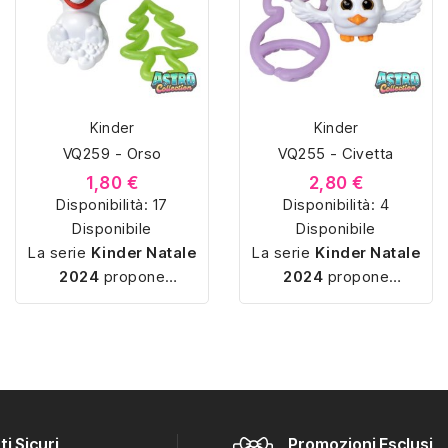
Kinder
Kinder
VQ259 - Orso
VQ255 - Civetta
1,80 €
2,80 €
Disponibilità:
17
Disponibilità:
4
Disponibile
Disponibile
La serie
Kinder Natale
La serie
Kinder Natale
2024
propone
2024
propone
sorpresine a tema
sorpresine a tema
invernale e natalizio,
invernale e natalizio,
con miniature
semplici
con miniature
semplici
da montare
e pensate
da montare
e pensate
per la
catalogazione
. I
per la
catalogazione
. I
soggetti includono
soggetti includono
i Sicuri
Promozioni Esclusiv
personaggi stagionali,
personaggi stagionali,