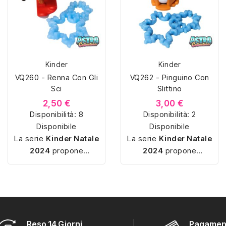
Kinder
Kinder
VQ260 - Renna Con Gli
VQ262 - Pinguino Con
Sci
Slittino
2,50 €
3,00 €
Disponibilità:
8
Disponibilità:
2
Disponibile
Disponibile
La serie
Kinder Natale
La serie
Kinder Natale
2024
propone
2024
propone
sorpresine a tema
sorpresine a tema
invernale e natalizio,
invernale e natalizio,
con miniature
semplici
con miniature
semplici
da montare
e pensate
da montare
e pensate
per la
catalogazione
. I
per la
catalogazione
. I
soggetti includono
soggetti includono
Reso 14 Giorni
Pagament