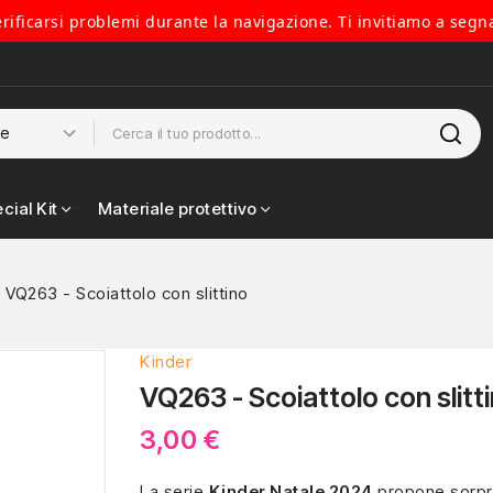
verificarsi problemi durante la navigazione. Ti invitiamo a segn
cial Kit
Materiale protettivo
VQ263 - Scoiattolo con slittino
Kinder
VQ263 - Scoiattolo con slitt
3,00 €
La serie
Kinder Natale 2024
propone sorpr