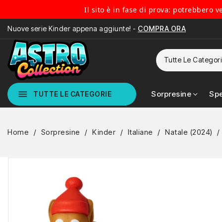
Il sito è in fase di prova: potrebbero 
Nuove serie Kinder appena aggiunte! -
COMPRA ORA
menu
Sorpresine
Spe
TUTTE LE CATEGORIE
Home
Sorpresine
Kinder
Italiane
Natale (2024)
NUOVO
NON DISPONIBILE