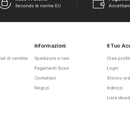
personaggi stagionali,
personaggi stagionali,
Secondo le norme EU
Accettiam
animali e piccoli
animali e piccoli
elementi decorativi,
elementi decorativi,
coerenti con lo stile
coerenti con lo stile
tradizionale Kinder.
tradizionale Kinder.
Informazioni
Il Tuo Ac
ali di vendita
Spedizioni e resi
Crea profil
Pagamenti Sicuri
Login
Contattaci
Storico ord
Negozi
Indirizzi
Lista desid