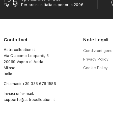
personaggi stagionali,
Per ordini in Italia superiori a 200€
animali e piccoli
animali e piccoli
elementi decorativi,
elementi decorativi,
coerenti con lo stile
coerenti con lo stile
tradizionale Kinder.
tradizionale Kinder.
Contattaci
Note Legali
Astrocollection.it
Condizioni gener
Via Giacomo Leopardi, 3
Privacy Policy
20069 Vaprio d' Adda
Milano
Cookie Policy
Italia
Chiamaci:
+39 335 676 1586
Inviaci un'e-mail:
supporto@astrocollection.it