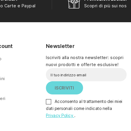
o Carte e Paypal
Scopri di più sui nostri
animali e piccoli
animali e piccoli
elementi decorativi,
elementi decorativi,
coerenti con lo stile
coerenti con lo stile
tradizionale Kinder.
tradizionale Kinder.
count
Newsletter
Iscriviti alla nostra newsletter: scopri
o
nuovi prodotti e offerte esclusive!
ini
eri
Acconsento al trattamento dei miei
dati personali come indicato nella
Privacy Policy
.