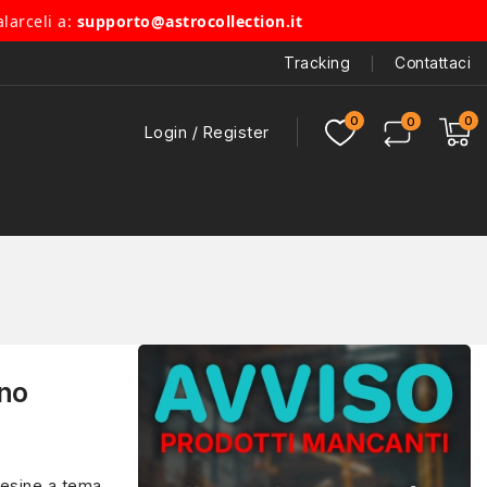
alarceli a:
supporto@astrocollection.it
Tracking
Contattaci
Login / Register
ino
esine a tema