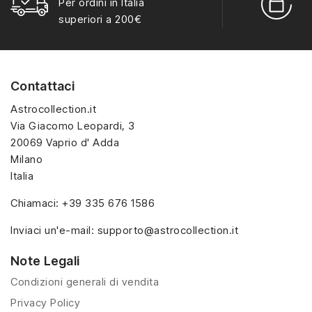
Per ordini in Italia
la
catalogazione
. I
la
catalogazione
. I
S
superiori a 200€
soggetti includono
soggetti includono
personaggi stagionali,
personaggi stagionali,
animali e piccoli elementi
animali e piccoli elementi
decorativi, coerenti con
decorativi, coerenti con
Contattaci
lo stile tradizionale
lo stile tradizionale
Kinder.
Kinder.
Astrocollection.it
Via Giacomo Leopardi, 3
20069 Vaprio d' Adda
Milano
Italia
Chiamaci:
+39 335 676 1586
Inviaci un'e-mail:
supporto@astrocollection.it
Note Legali
Condizioni generali di vendita
Privacy Policy