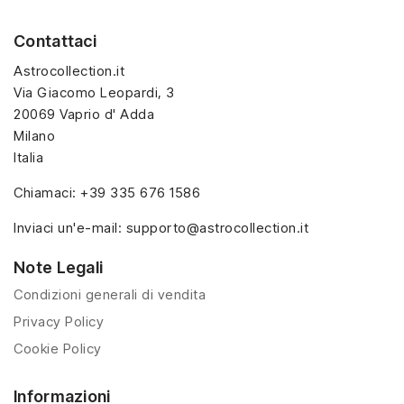
diversi, questa serie
esclusiva è ideale per
esclusiva è ideale per
bambini e appassionati
Contattaci
bambini e appassionati
del mondo fantasy.
del mondo fantasy.
Disponibile in ovetti
Astrocollection.it
Disponibile in ovetti
singoli e multipack.
Via Giacomo Leopardi, 3
singoli e multipack.
20069 Vaprio d' Adda
Milano
Italia
Chiamaci:
+39 335 676 1586
Inviaci un'e-mail:
supporto@astrocollection.it
Note Legali
Condizioni generali di vendita
Privacy Policy
Cookie Policy
Informazioni