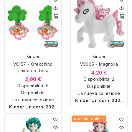
Kinder
Kinder
VC157 - Orecchino
VC005 - Magnolia
Unicorno Rosa
4,20 €
2,00 €
Disponibilità:
2
Disponibilità:
5
Disponibile
Disponibile
La nuova collezione
La nuova collezione
Kinder Unicorni 2025
Kinder Unicorni 2025
porta la magia negli
porta la magia negli
ovetti Kinder! Ogni
NON DISPONIBILE
ovetti Kinder! Ogni
sorpresa racchiude un
sorpresa racchiude un
unicorno colorato e