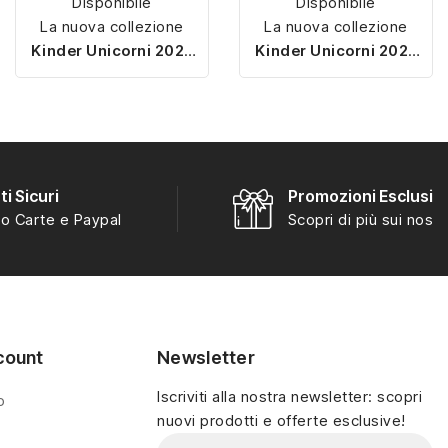
Disponibile
Disponibile
La nuova collezione
La nuova collezione
Kinder Unicorni 2025
Kinder Unicorni 2025
porta la magia negli
porta la magia negli
ovetti Kinder! Ogni
ovetti Kinder! Ogni
sorpresa racchiude un
sorpresa racchiude un
unicorno colorato e
unicorno colorato e
scintillante, perfetto da
scintillante, perfetto da
collezionare e giocare.
collezionare e giocare.
i Sicuri
Promozioni Esclusiv
Con oltre 10 modelli
Con oltre 10 modelli
o Carte e Paypal
Scopri di più sui nostri
diversi, questa serie
diversi, questa serie
esclusiva è ideale per
esclusiva è ideale per
bambini e appassionati
bambini e appassionati
del mondo fantasy.
del mondo fantasy.
Disponibile in ovetti
Disponibile in ovetti
count
Newsletter
singoli e multipack.
singoli e multipack.
Iscriviti alla nostra newsletter: scopri
o
nuovi prodotti e offerte esclusive!