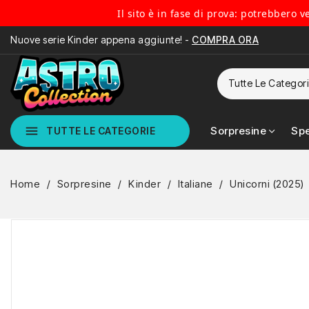
Il sito è in fase di prova: potrebbero 
Nuove serie Kinder appena aggiunte! -
COMPRA ORA
menu
Sorpresine
Spe
TUTTE LE CATEGORIE
Home
Sorpresine
Kinder
Italiane
Unicorni (2025)