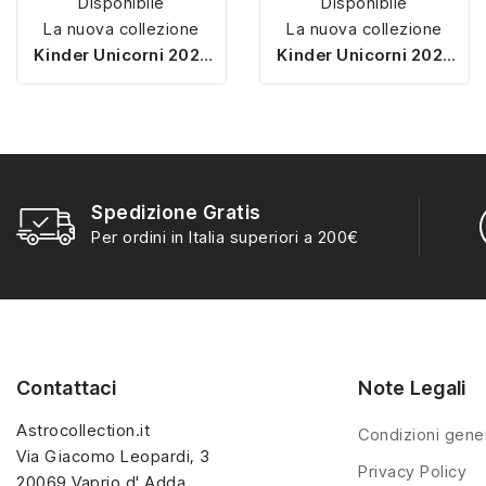
Disponibile
Disponibile
La nuova collezione
La nuova collezione
Kinder Unicorni 2025
Kinder Unicorni 2025
porta la magia negli
porta la magia negli
ovetti Kinder! Ogni
ovetti Kinder! Ogni
sorpresa racchiude un
sorpresa racchiude un
unicorno colorato e
unicorno colorato e
scintillante, perfetto da
scintillante, perfetto da
collezionare e giocare.
collezionare e giocare.
Spedizione Gratis
Con oltre 10 modelli
Con oltre 10 modelli
Per ordini in Italia superiori a 200€
diversi, questa serie
diversi, questa serie
esclusiva è ideale per
esclusiva è ideale per
bambini e appassionati
bambini e appassionati
del mondo fantasy.
del mondo fantasy.
Disponibile in ovetti
Disponibile in ovetti
Contattaci
Note Legali
singoli e multipack.
singoli e multipack.
Astrocollection.it
Condizioni gener
Via Giacomo Leopardi, 3
Privacy Policy
20069 Vaprio d' Adda