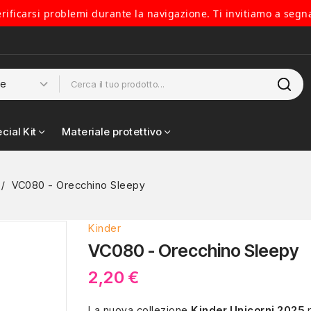
verificarsi problemi durante la navigazione. Ti invitiamo a segn
cial Kit
Materiale protettivo
VC080 - Orecchino Sleepy
Kinder
VC080 - Orecchino Sleepy
2,20 €
La nuova collezione
Kinder Unicorni 2025
p