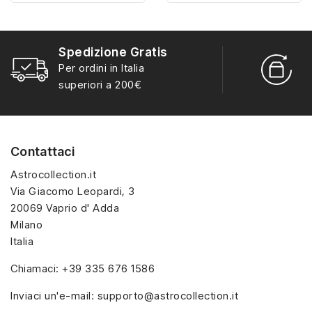
misura con materiali di
misura con materiali di
alta qualità, hanno un
alta qualità, hanno un
interno sagomato in
interno sagomato in
Spedizione Gratis
vellutino rosso e offrono
vellutino rosso e offrono
R
Per ordini in Italia
soluzioni eleganti e
soluzioni eleganti e
S
superiori a 200€
pratiche per organizzare
pratiche per organizzare
e mostrare la tua
e mostrare la tua
collezione di sorpresine.
collezione di sorpresine.
Contattaci
Astrocollection.it
Via Giacomo Leopardi, 3
20069 Vaprio d' Adda
Milano
Italia
Chiamaci:
+39 335 676 1586
Inviaci un'e-mail:
supporto@astrocollection.it