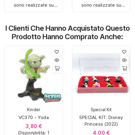
sono realizzate su
sono realizzate su
misura con materiali di
misura con materiali di
alta qualità, hanno un
alta qualità, hanno un
I Clienti Che Hanno Acquistato Questo
interno sagomato in
interno sagomato in
vellutino rosso e offrono
vellutino rosso e offrono
Prodotto Hanno Comprato Anche:
soluzioni eleganti e
soluzioni eleganti e
pratiche per organizzare
pratiche per organizzare
e mostrare la tua
e mostrare la tua
collezione di sorpresine.
collezione di sorpresine.
Kinder
Special Kit
VC370 - Yoda
SPECIAL KIT: Disney
Princess (2022)
3,80 €
Disponibilità:
1
4,00 €