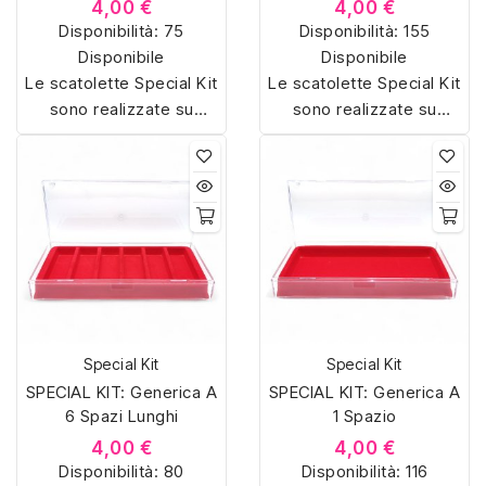
4,00 €
4,00 €
Disponibilità:
75
Disponibilità:
155
Disponibile
Disponibile
Le scatolette Special Kit
Le scatolette Special Kit
sono realizzate su
sono realizzate su
misura con materiali di
misura con materiali di
alta qualità, hanno un
alta qualità, hanno un
interno sagomato in
interno sagomato in
vellutino rosso e offrono
vellutino rosso e offrono
soluzioni eleganti e
soluzioni eleganti e
pratiche per organizzare
pratiche per organizzare
e mostrare la tua
e mostrare la tua
collezione di sorpresine.
collezione di sorpresine.
Special Kit
Special Kit
SPECIAL KIT: Generica A
SPECIAL KIT: Generica A
6 Spazi Lunghi
1 Spazio
4,00 €
4,00 €
Disponibilità:
80
Disponibilità:
116