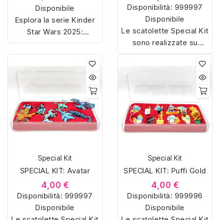
Disponibilità:
999997
Disponibile
Disponibile
Esplora la serie Kinder
Le scatolette Special Kit
Star Wars 2025:
sono realizzate su
sorpresine esclusive,
misura con materiali di
personaggi iconici e
alta qualità, hanno un
collezioni imperdibili per
interno sagomato in
fan e collezionisti. Scopri
vellutino rosso e offrono
tutte le novità e
soluzioni eleganti e
completa la tua galassia!
pratiche per organizzare
e mostrare la tua
collezione di sorpresine.
Special Kit
Special Kit
SPECIAL KIT: Avatar
SPECIAL KIT: Puffi Gold
4,00 €
4,00 €
Disponibilità:
999997
Disponibilità:
999996
Disponibile
Disponibile
Le scatolette Special Kit
Le scatolette Special Kit