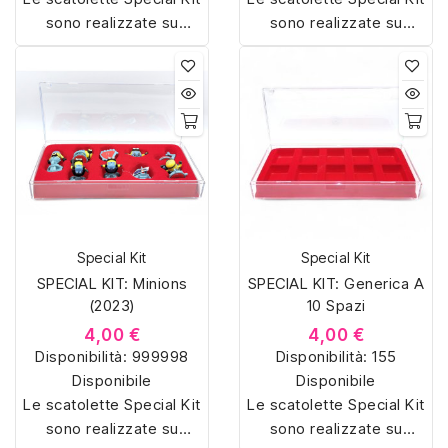
sono realizzate su
sono realizzate su
misura con materiali di
misura con materiali di
alta qualità, hanno un
alta qualità, hanno un
interno sagomato in
interno sagomato in
vellutino rosso e offrono
vellutino rosso e offrono
soluzioni eleganti e
soluzioni eleganti e
pratiche per organizzare
pratiche per organizzare
e mostrare la tua
e mostrare la tua
collezione di sorpresine.
collezione di sorpresine.
Special Kit
Special Kit
SPECIAL KIT: Minions
SPECIAL KIT: Generica A
(2023)
10 Spazi
4,00 €
4,00 €
Disponibilità:
999998
Disponibilità:
155
Disponibile
Disponibile
Le scatolette Special Kit
Le scatolette Special Kit
sono realizzate su
sono realizzate su