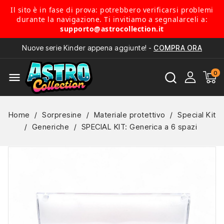
Il sito è in fase di prova: potrebbero verificarsi problemi
durante la navigazione. Ti invitiamo a segnalarceli a:
supporto@astrocollection.it
Nuove serie Kinder appena aggiunte! -
COMPRA ORA
menu
Home
Sorpresine
Materiale protettivo
Special Kit
Generiche
SPECIAL KIT: Generica a 6 spazi