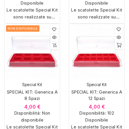
Disponibile
Disponibile
Le scatolette Special Kit
Le scatolette Special Kit
sono realizzate su
sono realizzate su
misura con materiali di
misura con materiali di
NON DISPONIBILE
alta qualità, hanno un
alta qualità, hanno un
interno sagomato in
interno sagomato in
vellutino rosso e offrono
vellutino rosso e offrono
soluzioni eleganti e
soluzioni eleganti e
pratiche per organizzare
pratiche per organizzare
e mostrare la tua
e mostrare la tua
collezione di sorpresine.
collezione di sorpresine.
Special Kit
Special Kit
SPECIAL KIT: Generica A
SPECIAL KIT: Generica A
8 Spazi
12 Spazi
4,00 €
4,00 €
Disponibilità:
Non
Disponibilità:
102
disponibile
Disponibile
Le scatolette Special Kit
Le scatolette Special Kit