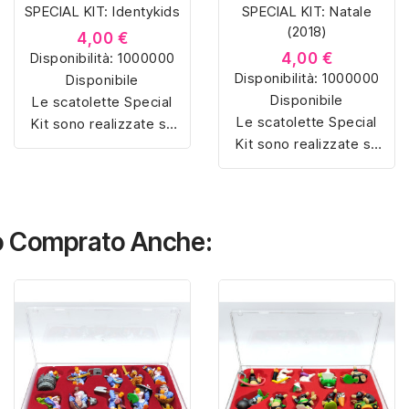
SPECIAL KIT: Identykids
SPECIAL KIT: Natale
(2018)
4,00 €
Disponibilità:
1000000
4,00 €
Disponibilità:
1000000
Disponibile
Disponibile
Le scatolette Special
Le scatolette Special
Kit sono realizzate su
Kit sono realizzate su
misura con materiali di
misura con materiali di
alta qualità, hanno un
alta qualità, hanno un
interno sagomato in
interno sagomato in
vellutino rosso e
vellutino rosso e
offrono soluzioni
no Comprato Anche:
offrono soluzioni
eleganti e pratiche per
eleganti e pratiche per
organizzare e mostrare
organizzare e mostrare
la tua collezione di
la tua collezione di
sorpresine.
sorpresine.