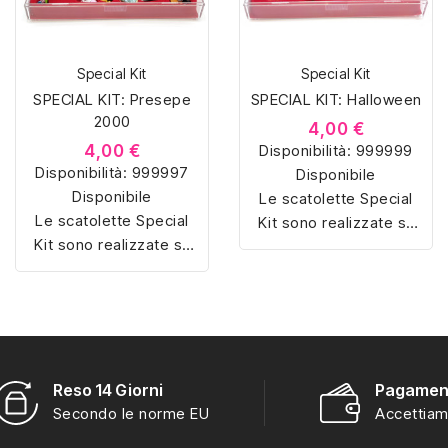
Special Kit
Special Kit
SPECIAL KIT: Presepe
SPECIAL KIT: Halloween
2000
4,00 €
4,00 €
Disponibilità:
999999
Disponibilità:
999997
Disponibile
Disponibile
Le scatolette Special
Le scatolette Special
Kit sono realizzate su
Kit sono realizzate su
misura con materiali di
misura con materiali di
alta qualità, hanno un
alta qualità, hanno un
interno sagomato in
interno sagomato in
vellutino rosso e
vellutino rosso e
offrono soluzioni
offrono soluzioni
eleganti e pratiche per
eleganti e pratiche per
Reso 14 Giorni
Pagament
organizzare e mostrare
organizzare e mostrare
Secondo le norme EU
Accettiam
la tua collezione di
la tua collezione di
sorpresine.