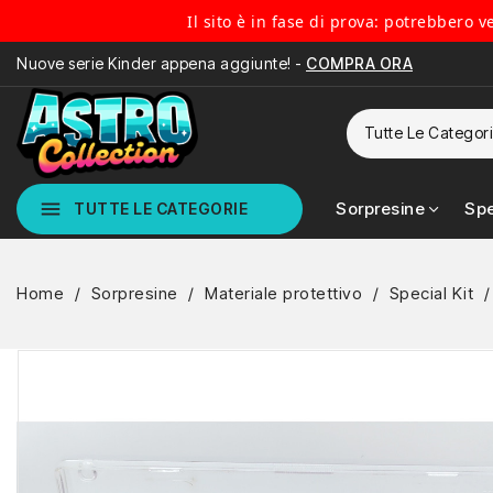
Il sito è in fase di prova: potrebbero 
Nuove serie Kinder appena aggiunte! -
COMPRA ORA
menu
Sorpresine
Spe
TUTTE LE CATEGORIE
Home
Sorpresine
Materiale protettivo
Special Kit