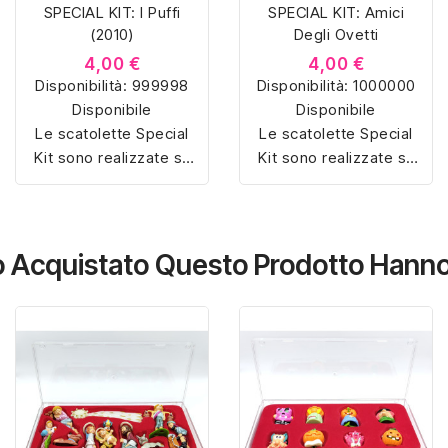
SPECIAL KIT: I Puffi
SPECIAL KIT: Amici
(2010)
Degli Ovetti
4,00 €
4,00 €
Disponibilità:
999998
Disponibilità:
1000000
Disponibile
Disponibile
Le scatolette Special
Le scatolette Special
Kit sono realizzate su
Kit sono realizzate su
misura con materiali di
misura con materiali di
alta qualità, hanno un
alta qualità, hanno un
interno sagomato in
interno sagomato in
vellutino rosso e
vellutino rosso e
no Acquistato Questo Prodotto Han
offrono soluzioni
offrono soluzioni
eleganti e pratiche per
eleganti e pratiche per
organizzare e mostrare
organizzare e mostrare
la tua collezione di
la tua collezione di
sorpresine.
sorpresine.