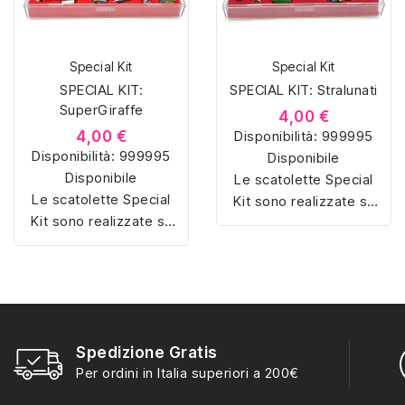
Special Kit
Special Kit
SPECIAL KIT:
SPECIAL KIT: Stralunati
SuperGiraffe
4,00 €
4,00 €
Disponibilità:
999995
Disponibilità:
999995
Disponibile
Disponibile
Le scatolette Special
Le scatolette Special
Kit sono realizzate su
Kit sono realizzate su
misura con materiali di
misura con materiali di
alta qualità, hanno un
alta qualità, hanno un
interno sagomato in
interno sagomato in
vellutino rosso e
vellutino rosso e
offrono soluzioni
offrono soluzioni
eleganti e pratiche per
eleganti e pratiche per
Spedizione Gratis
organizzare e mostrare
organizzare e mostrare
Per ordini in Italia superiori a 200€
la tua collezione di
la tua collezione di
sorpresine.