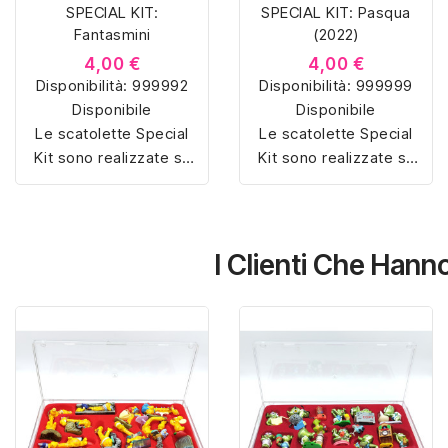
SPECIAL KIT:
SPECIAL KIT: Pasqua
Fantasmini
(2022)
4,00 €
4,00 €
Disponibilità:
999992
Disponibilità:
999999
Disponibile
Disponibile
Le scatolette Special
Le scatolette Special
Kit sono realizzate su
Kit sono realizzate su
misura con materiali di
misura con materiali di
alta qualità, hanno un
alta qualità, hanno un
interno sagomato in
interno sagomato in
vellutino rosso e
vellutino rosso e
I Clienti Che Han
offrono soluzioni
offrono soluzioni
eleganti e pratiche per
eleganti e pratiche per
organizzare e mostrare
organizzare e mostrare
la tua collezione di
la tua collezione di
sorpresine.
sorpresine.