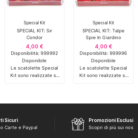
Special Kit
Special Kit
SPECIAL KIT: Sir
SPECIAL KIT: Talpe
Condor
Spie In Giardino
4,00 €
4,00 €
Disponibilità:
999992
Disponibilità:
999996
Disponibile
Disponibile
Le scatolette Special
Le scatolette Special
Kit sono realizzate su
Kit sono realizzate su
misura con materiali di
misura con materiali di
alta qualità, hanno un
alta qualità, hanno un
interno sagomato in
interno sagomato in
vellutino rosso e
vellutino rosso e
offrono soluzioni
offrono soluzioni
eleganti e pratiche per
eleganti e pratiche per
i Sicuri
Promozioni Esclusiv
organizzare e mostrare
organizzare e mostrare
o Carte e Paypal
Scopri di più sui nostri
la tua collezione di
la tua collezione di