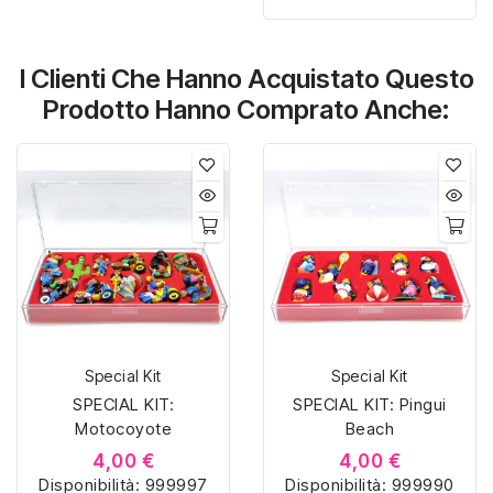
misura con materiali di
alta qualità, hanno un
alta qualità, hanno un
interno sagomato in
I Clienti Che Hanno Acquistato Questo
interno sagomato in
vellutino rosso e offrono
vellutino rosso e offrono
soluzioni eleganti e
Prodotto Hanno Comprato Anche:
soluzioni eleganti e
pratiche per organizzare
pratiche per organizzare
e mostrare la tua
e mostrare la tua
collezione di sorpresine.
collezione di sorpresine.
Special Kit
Special Kit
SPECIAL KIT:
SPECIAL KIT: Pingui
Motocoyote
Beach
4,00 €
4,00 €
Disponibilità:
999997
Disponibilità:
999990