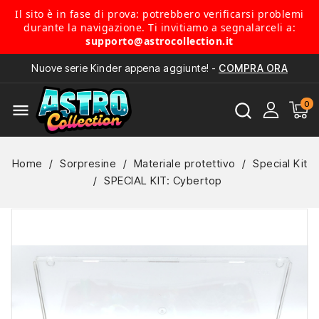
Il sito è in fase di prova: potrebbero verificarsi problemi
durante la navigazione. Ti invitiamo a segnalarceli a:
supporto@astrocollection.it
Nuove serie Kinder appena aggiunte! -
COMPRA ORA
menu
Home
Sorpresine
Materiale protettivo
Special Kit
SPECIAL KIT: Cybertop