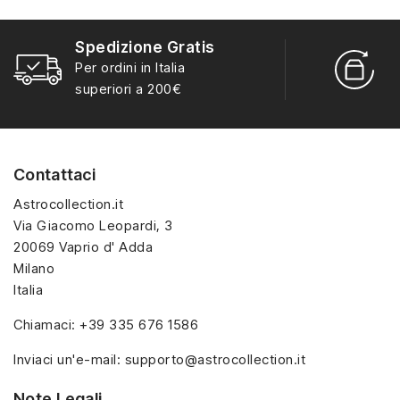
alta qualità, hanno un
alta qualità, hanno un
interno sagomato in
interno sagomato in
Spedizione Gratis
vellutino rosso e offrono
vellutino rosso e offrono
R
Per ordini in Italia
soluzioni eleganti e
soluzioni eleganti e
S
superiori a 200€
pratiche per organizzare
pratiche per organizzare
e mostrare la tua
e mostrare la tua
collezione di sorpresine.
collezione di sorpresine.
Contattaci
Astrocollection.it
Via Giacomo Leopardi, 3
20069 Vaprio d' Adda
Milano
Italia
Chiamaci:
+39 335 676 1586
Inviaci un'e-mail:
supporto@astrocollection.it
Note Legali