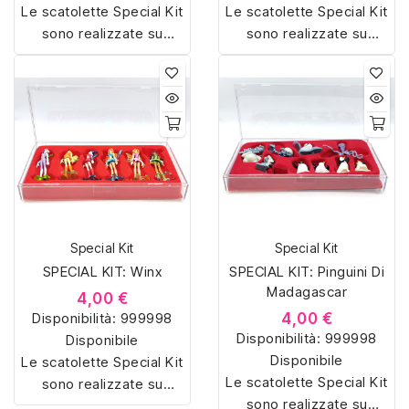
Le scatolette Special Kit
Le scatolette Special Kit
sono realizzate su
sono realizzate su
misura con materiali di
misura con materiali di
alta qualità, hanno un
alta qualità, hanno un
interno sagomato in
interno sagomato in
vellutino rosso e offrono
vellutino rosso e offrono
soluzioni eleganti e
soluzioni eleganti e
pratiche per organizzare
pratiche per organizzare
e mostrare la tua
e mostrare la tua
collezione di sorpresine.
collezione di sorpresine.
Special Kit
Special Kit
SPECIAL KIT: Winx
SPECIAL KIT: Pinguini Di
Madagascar
4,00 €
Disponibilità:
999998
4,00 €
Disponibilità:
999998
Disponibile
Disponibile
Le scatolette Special Kit
Le scatolette Special Kit
sono realizzate su
sono realizzate su
misura con materiali di