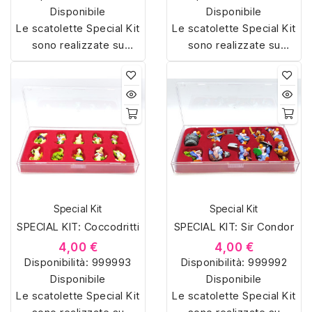
Disponibile
Disponibile
Le scatolette Special Kit
Le scatolette Special Kit
sono realizzate su
sono realizzate su
misura con materiali di
misura con materiali di
alta qualità, hanno un
alta qualità, hanno un
interno sagomato in
interno sagomato in
vellutino rosso e offrono
vellutino rosso e offrono
soluzioni eleganti e
soluzioni eleganti e
pratiche per organizzare
pratiche per organizzare
e mostrare la tua
e mostrare la tua
collezione di sorpresine.
collezione di sorpresine.
Special Kit
Special Kit
SPECIAL KIT: Coccodritti
SPECIAL KIT: Sir Condor
4,00 €
4,00 €
Disponibilità:
999993
Disponibilità:
999992
Disponibile
Disponibile
Le scatolette Special Kit
Le scatolette Special Kit