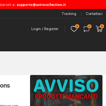
alarceli a:
supporto@astrocollection.it
Tracking
Contattaci
Login / Register
oons
 misura con