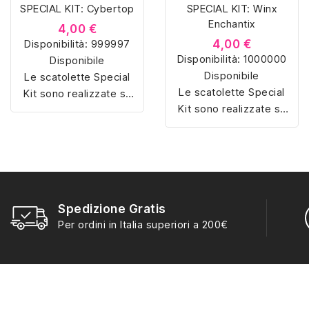
SPECIAL KIT: Cybertop
SPECIAL KIT: Winx
Enchantix
4,00 €
Disponibilità:
999997
4,00 €
Disponibilità:
1000000
Disponibile
Disponibile
Le scatolette Special
Le scatolette Special
Kit sono realizzate su
Kit sono realizzate su
misura con materiali di
misura con materiali di
alta qualità, hanno un
alta qualità, hanno un
interno sagomato in
interno sagomato in
vellutino rosso e
vellutino rosso e
offrono soluzioni
offrono soluzioni
eleganti e pratiche per
eleganti e pratiche per
Spedizione Gratis
organizzare e mostrare
organizzare e mostrare
Per ordini in Italia superiori a 200€
la tua collezione di
la tua collezione di
sorpresine.
sorpresine.