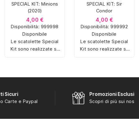
SPECIAL KIT: Minions
SPECIAL KIT: Sir
(2020)
Condor
4,00 €
4,00 €
Disponibilità:
999998
Disponibilità:
999992
Disponibile
Disponibile
Le scatolette Special
Le scatolette Special
Kit sono realizzate su
Kit sono realizzate su
misura con materiali di
misura con materiali di
alta qualità, hanno un
alta qualità, hanno un
interno sagomato in
interno sagomato in
vellutino rosso e
vellutino rosso e
offrono soluzioni
offrono soluzioni
eleganti e pratiche per
eleganti e pratiche per
i Sicuri
Promozioni Esclusiv
organizzare e mostrare
organizzare e mostrare
o Carte e Paypal
Scopri di più sui nostri
la tua collezione di
la tua collezione di
sorpresine.
sorpresine.