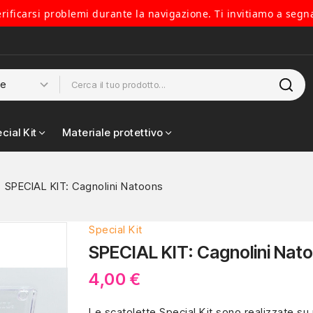
verificarsi problemi durante la navigazione. Ti invitiamo a segn
cial Kit
Materiale protettivo
SPECIAL KIT: Cagnolini Natoons
Special Kit
SPECIAL KIT: Cagnolini Nat
4,00 €
Le scatolette Special Kit sono realizzate su