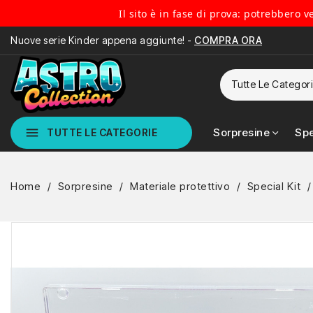
Il sito è in fase di prova: potrebbero 
Nuove serie Kinder appena aggiunte! -
COMPRA ORA
menu
Sorpresine
Spe
TUTTE LE CATEGORIE
Home
Sorpresine
Materiale protettivo
Special Kit