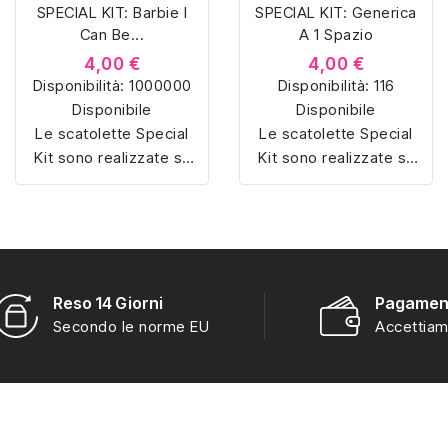
SPECIAL KIT: Barbie I
SPECIAL KIT: Generica
Can Be...
A 1 Spazio
4,00 €
4,00 €
Disponibilità:
1000000
Disponibilità:
116
Disponibile
Disponibile
Le scatolette Special
Le scatolette Special
Kit sono realizzate su
Kit sono realizzate su
misura con materiali di
misura con materiali di
alta qualità, hanno un
alta qualità, hanno un
interno sagomato in
interno sagomato in
vellutino rosso e
vellutino rosso e
offrono soluzioni
offrono soluzioni
eleganti e pratiche per
eleganti e pratiche per
Reso 14 Giorni
Pagament
organizzare e mostrare
organizzare e mostrare
Secondo le norme EU
Accettiam
la tua collezione di
la tua collezione di
sorpresine.
sorpresine.