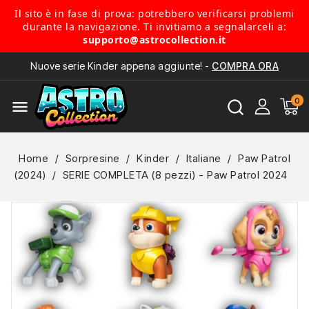
Il sito è in fase di prova: potrebbero verificarsi problemi
durante la navigazione. Ti invitiamo a segnalarceli a:
supporto@astrocollection.it
Nuove serie Kinder appena aggiunte! -
COMPRA ORA
menu
Home
Sorpresine
Kinder
Italiane
Paw Patrol
(2024)
SERIE COMPLETA (8 pezzi) - Paw Patrol 2024
NUOVO