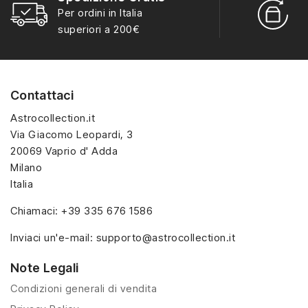
R
Per ordini in Italia
soggetti ispirati ai
soggetti ispirati ai
S
superiori a 200€
personaggi principali
personaggi principali
della serie. Organizzata
della serie. Organizzata
per anno e codice, è
per anno e codice, è
ideale per la
ideale per la
Contattaci
catalogazione
e il
catalogazione
e il
confronto con le altre
confronto con le altre
Astrocollection.it
collezioni tematiche
collezioni tematiche
Via Giacomo Leopardi, 3
Kinder.
Kinder.
20069 Vaprio d' Adda
Milano
Italia
Chiamaci:
+39 335 676 1586
Inviaci un'e-mail:
supporto@astrocollection.it
Note Legali
Condizioni generali di vendita