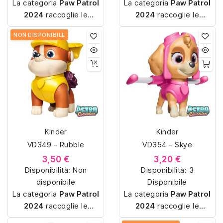
La categoria
Paw Patrol
La categoria
Paw Patrol
2024
raccoglie le
2024
raccoglie le
sorpresine Kinder
sorpresine Kinder
NON DISPONIBILE
dedicate ai
cuccioli
dedicate ai
cuccioli
della Paw Patrol
, con
della Paw Patrol
, con
miniature colorate e
miniature colorate e
soggetti ispirati ai
soggetti ispirati ai
personaggi principali
personaggi principali
della serie. Organizzata
della serie. Organizzata
per anno e codice, è
per anno e codice, è
ideale per la
ideale per la
Kinder
Kinder
catalogazione
e il
catalogazione
e il
VD349 - Rubble
VD354 - Skye
confronto con le altre
confronto con le altre
collezioni tematiche
collezioni tematiche
3,50 €
3,20 €
Disponibilità:
Kinder.
Non
Disponibilità:
Kinder.
3
disponibile
Disponibile
La categoria
Paw Patrol
La categoria
Paw Patrol
2024
raccoglie le
2024
raccoglie le
sorpresine Kinder
sorpresine Kinder