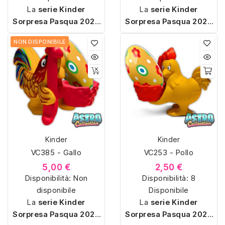
La
serie Kinder
La
serie Kinder
Sorpresa Pasqua 2026
Sorpresa Pasqua 2026
comprende le classiche
comprende le classiche
NON DISPONIBILE
sorpresine degli ovetti
sorpresine degli ovetti
piccoli, con miniature da
piccoli, con miniature da
montare caratterizzate
montare caratterizzate
da forme semplici e
da forme semplici e
colori essenziali. I
colori essenziali. I
soggetti includono
soggetti includono
personaggi stilizzati,
personaggi stilizzati,
animali, veicoli e piccoli
animali, veicoli e piccoli
Kinder
Kinder
gadget, pensati per
gadget, pensati per
VC385 - Gallo
VC253 - Pollo
essere catalogati,
essere catalogati,
confrontati e integrati
confrontati e integrati
5,00 €
2,50 €
nelle raccolte Kinder
Disponibilità:
Non
nelle raccolte Kinder
Disponibilità:
8
disponibile
annuali.
Disponibile
annuali.
La
serie Kinder
La
serie Kinder
Sorpresa Pasqua 2026
Sorpresa Pasqua 2026