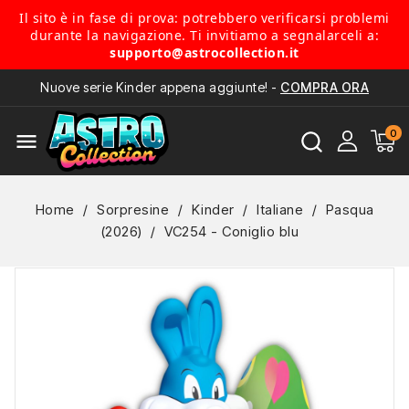
Il sito è in fase di prova: potrebbero verificarsi problemi
durante la navigazione. Ti invitiamo a segnalarceli a:
supporto@astrocollection.it
Nuove serie Kinder appena aggiunte! -
COMPRA ORA
menu
Home
Sorpresine
Kinder
Italiane
Pasqua
(2026)
VC254 - Coniglio blu
NUOVO