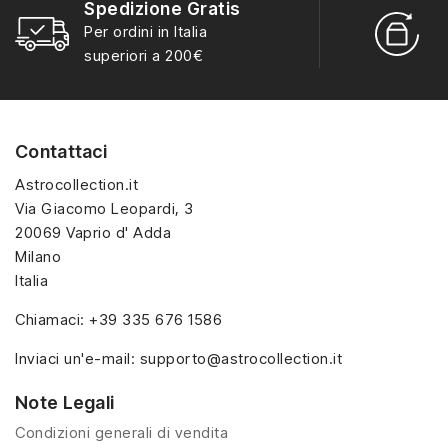
Spedizione Gratis
montare caratterizzate
montare caratterizzate
R
Per ordini in Italia
da forme semplici e
da forme semplici e
S
superiori a 200€
colori essenziali. I
colori essenziali. I
soggetti includono
soggetti includono
personaggi stilizzati,
personaggi stilizzati,
animali, veicoli e piccoli
animali, veicoli e piccoli
Contattaci
gadget, pensati per
gadget, pensati per
essere catalogati,
essere catalogati,
Astrocollection.it
confrontati e integrati
confrontati e integrati
Via Giacomo Leopardi, 3
nelle raccolte Kinder
nelle raccolte Kinder
20069 Vaprio d' Adda
annuali.
annuali.
Milano
Italia
Chiamaci:
+39 335 676 1586
Inviaci un'e-mail:
supporto@astrocollection.it
Note Legali
Condizioni generali di vendita