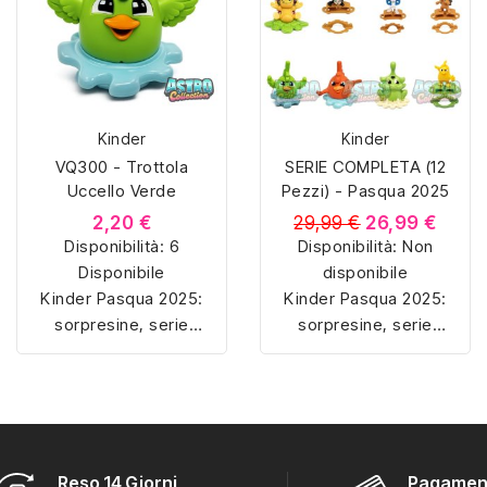
Kinder
Kinder
VQ300 - Trottola
SERIE COMPLETA (12
Uccello Verde
Pezzi) - Pasqua 2025
2,20 €
29,99 €
26,99 €
Disponibilità:
6
Disponibilità:
Non
Disponibile
disponibile
Kinder Pasqua 2025:
Kinder Pasqua 2025:
sorpresine, serie
sorpresine, serie
complete e collezioni
complete e collezioni
ufficiali dedicate alle
ufficiali dedicate alle
nuove uscite pasquali.
nuove uscite pasquali.
Reso 14 Giorni
Pagament