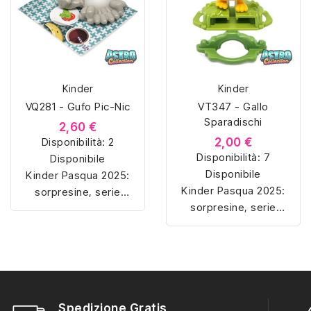
Kinder
Kinder
VQ281 - Gufo Pic-Nic
VT347 - Gallo
Sparadischi
2,60 €
Disponibilità:
2
2,00 €
Disponibilità:
7
Disponibile
Disponibile
Kinder Pasqua 2025:
Kinder Pasqua 2025:
sorpresine, serie
sorpresine, serie
complete e collezioni
complete e collezioni
ufficiali dedicate alle
ufficiali dedicate alle
nuove uscite pasquali.
nuove uscite pasquali.
Spedizione Gratis