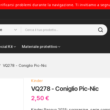
verificarsi problemi durante la navigazione. Ti invitiamo a segn
cial Kit
Materiale protettivo
VQ278 - Coniglio Pic-Nic
Kinder
VQ278 - Coniglio Pic-Nic
2,50 €
Kinder Pasqua 2025: sorpresine, serie comp