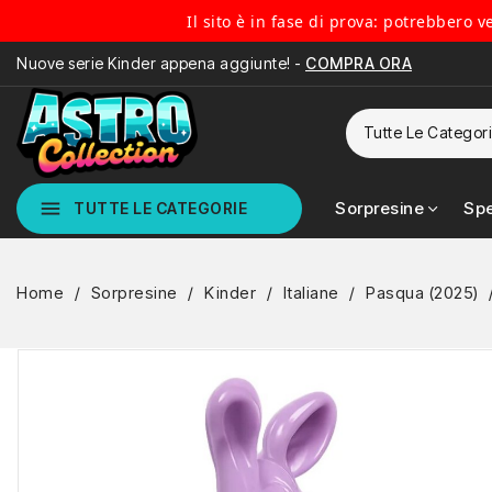
Il sito è in fase di prova: potrebbero 
Nuove serie Kinder appena aggiunte! -
COMPRA ORA
menu
Sorpresine
Spe
TUTTE LE CATEGORIE
Home
Sorpresine
Kinder
Italiane
Pasqua (2025)
NUOVO