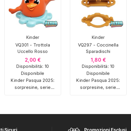
Kinder
Kinder
VQ301 - Trottola
VQ297 - Coccinella
Uccello Rosso
Sparadischi
2,00 €
1,80 €
Disponibilità:
10
Disponibilità:
10
Disponibile
Disponibile
Kinder Pasqua 2025:
Kinder Pasqua 2025:
sorpresine, serie
sorpresine, serie
complete e collezioni
complete e collezioni
ufficiali dedicate alle
ufficiali dedicate alle
nuove uscite pasquali.
nuove uscite pasquali.
i Sicuri
Promozioni Esclusiv