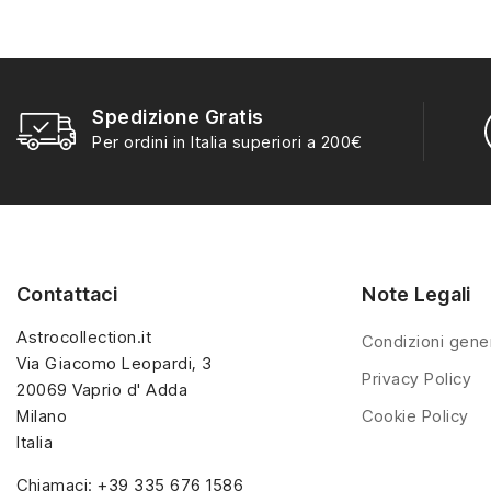
ispirate ai personaggi e
agli oggetti del gioco,
agli oggetti del gioco,
con miniature
semplici
con miniature
semplici
da montare
e pensate
da montare
e pensate
per la
catalogazione
. I
per la
catalogazione
. I
Spedizione Gratis
soggetti riprendono
soggetti riprendono
Per ordini in Italia superiori a 200€
l’estetica cubica tipica
l’estetica cubica tipica
di Minecraft, risultando
di Minecraft, risultando
riconoscibili e adatti
riconoscibili e adatti
alle raccolte tematiche
alle raccolte tematiche
dei collezionisti.
dei collezionisti.
Contattaci
Note Legali
Astrocollection.it
Condizioni gener
Via Giacomo Leopardi, 3
Privacy Policy
20069 Vaprio d' Adda
Milano
Cookie Policy
Italia
Chiamaci:
+39 335 676 1586