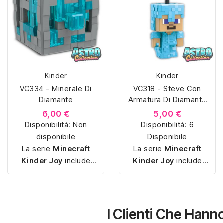
Kinder
Kinder
VC334 - Minerale Di
VC318 - Steve Con
Diamante
Armatura Di Diamante
(Graffetta)
6,00 €
5,00 €
Disponibilità:
Non
Disponibilità:
6
disponibile
Disponibile
La serie
Minecraft
La serie
Minecraft
Kinder Joy
include
Kinder Joy
include
piccole sorpresine
piccole sorpresine
ispirate ai personaggi e
ispirate ai personaggi e
agli oggetti del gioco,
agli oggetti del gioco,
con miniature
semplici
con miniature
semplici
I Clienti Che Han
da montare
e pensate
da montare
e pensate