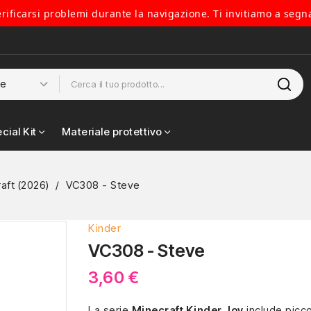
verificarsi problemi durante la navigazione. Ti invitiamo a segn
cial Kit
Materiale protettivo
aft (2026)
VC308 - Steve
Kinder
VC308 - Steve
3,60 €
La serie
Minecraft Kinder Joy
include picc