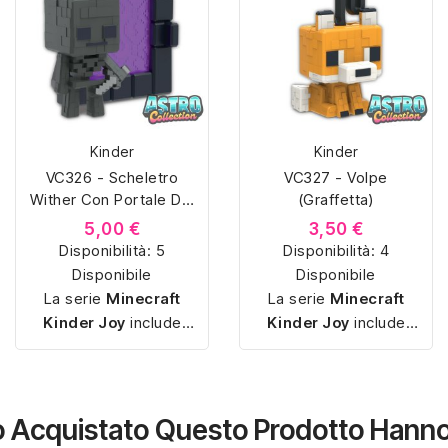
Kinder
Kinder
VC326 - Scheletro
VC327 - Volpe
Wither Con Portale Del
(Graffetta)
Nether (Supporto
5,00 €
3,50 €
Smartphone)
Disponibilità:
5
Disponibilità:
4
Disponibile
Disponibile
La serie
Minecraft
La serie
Minecraft
Kinder Joy
include
Kinder Joy
include
piccole sorpresine
piccole sorpresine
ispirate ai personaggi e
ispirate ai personaggi e
agli oggetti del gioco,
agli oggetti del gioco,
con miniature
semplici
con miniature
semplici
no Acquistato Questo Prodotto Han
da montare
e pensate
da montare
e pensate