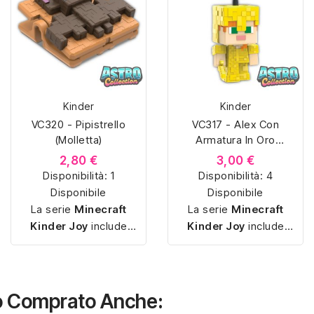
Kinder
Kinder
VC320 - Pipistrello
VC317 - Alex Con
(Molletta)
Armatura In Oro
(Graffetta)
2,80 €
3,00 €
Disponibilità:
1
Disponibilità:
4
Disponibile
Disponibile
La serie
Minecraft
La serie
Minecraft
Kinder Joy
include
Kinder Joy
include
piccole sorpresine
piccole sorpresine
ispirate ai personaggi e
ispirate ai personaggi e
agli oggetti del gioco,
agli oggetti del gioco,
con miniature
semplici
con miniature
semplici
no Comprato Anche:
da montare
e pensate
da montare
e pensate