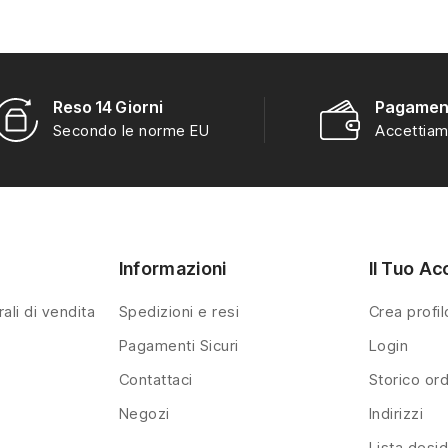
Reso 14 Giorni
Pagament
Secondo le norme EU
Accettiam
Informazioni
Il Tuo Ac
ali di vendita
Spedizioni e resi
Crea profil
Pagamenti Sicuri
Login
Contattaci
Storico ord
Negozi
Indirizzi
Lista desid