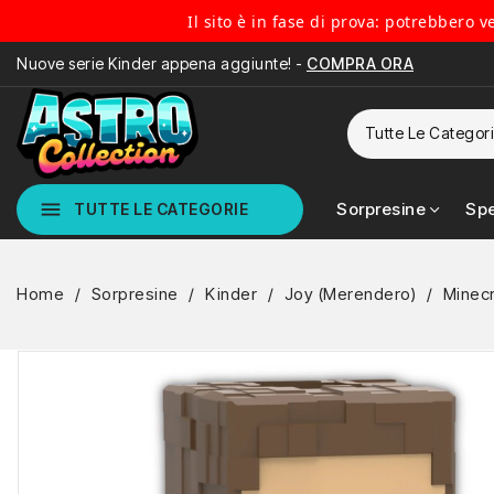
Il sito è in fase di prova: potrebbero 
Nuove serie Kinder appena aggiunte! -
COMPRA ORA
menu
Sorpresine
Spe
TUTTE LE CATEGORIE
Home
Sorpresine
Kinder
Joy (Merendero)
Minecr
NUOVO
NON DISPONIBILE