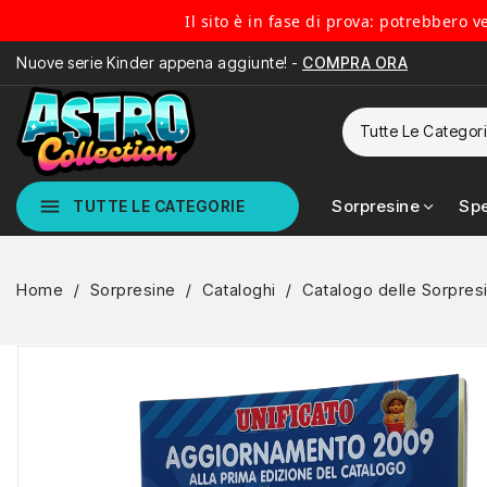
Il sito è in fase di prova: potrebbero 
Nuove serie Kinder appena aggiunte! -
COMPRA ORA
menu
Sorpresine
Spe
TUTTE LE CATEGORIE
Home
Sorpresine
Cataloghi
Catalogo delle Sorpres
IN SALDO!
-4,90 €