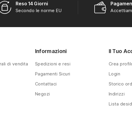
Reso 14 Giorni
Pagament
Secondo le norme EU
Accettiam
Informazioni
Il Tuo Ac
ali di vendita
Spedizioni e resi
Crea profil
Pagamenti Sicuri
Login
Contattaci
Storico ord
Negozi
Indirizzi
Lista desid