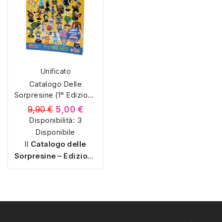
varianti e valori storici.
appassionati.
Unificato
Catalogo Delle
Sorpresine (1° Edizione
2006)
9,90 €
5,00 €
Disponibilità:
3
Disponibile
Il
Catalogo delle
Sorpresine – Edizione
2006
è un volume
completo dedicato agli
appassionati di
collezionismo.
Raccoglie centinaia di