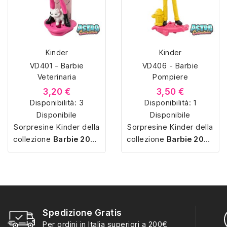
Kinder
Kinder
VD401 - Barbie
VD406 - Barbie
Veterinaria
Pompiere
3,20 €
3,50 €
Disponibilità:
3
Disponibilità:
1
Disponibile
Disponibile
Sorpresine Kinder della
Sorpresine Kinder della
collezione
Barbie 2024
collezione
Barbie 2024
con
miniature
con
miniature
dettagliate
e
dettagliate
e
personaggi iconici
personaggi iconici
perfetti per ogni
perfetti per ogni
collezione.
collezione.
Spedizione Gratis
Per ordini in Italia superiori a 200€