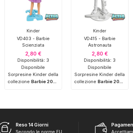
Kinder
Kinder
VD403 - Barbie
VD415 - Barbie
Scienziata
Astronauta
2,80 €
2,80 €
Disponibilità:
3
Disponibilità:
3
Disponibile
Disponibile
Sorpresine Kinder della
Sorpresine Kinder della
collezione
Barbie 2024
collezione
Barbie 2024
con
miniature
con
miniature
dettagliate
e
dettagliate
e
personaggi iconici
personaggi iconici
perfetti per ogni
perfetti per ogni
collezione.
collezione.
Reso 14 Giorni
Pagament
Secondo le norme EU
Accettiam