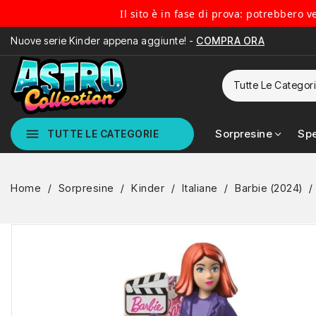
Il sito è in fase di prova: potrebbero 
Nuove serie Kinder appena aggiunte! -
COMPRA ORA
menu
Sorpresine
Spe
TUTTE LE CATEGORIE
Home
Sorpresine
Kinder
Italiane
Barbie (2024)
NUOVO
NON DISPONIBILE