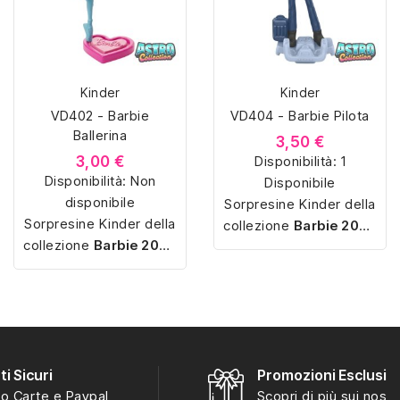
Kinder
Kinder
VD402 - Barbie
VD404 - Barbie Pilota
Ballerina
3,50 €
3,00 €
Disponibilità:
1
Disponibilità:
Non
Disponibile
disponibile
Sorpresine Kinder della
Sorpresine Kinder della
collezione
Barbie 2024
collezione
Barbie 2024
con
miniature
con
miniature
dettagliate
e
dettagliate
e
personaggi iconici
personaggi iconici
perfetti per ogni
perfetti per ogni
collezione.
collezione.
i Sicuri
Promozioni Esclusiv
o Carte e Paypal
Scopri di più sui nostri