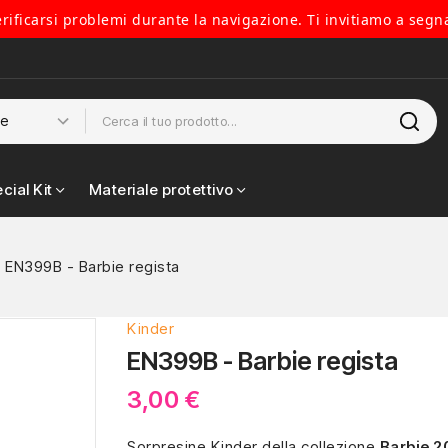
verificarsi problemi durante la navigazione. Ti invitiamo a segn
cial Kit
Materiale protettivo
EN399B - Barbie regista
Kinder
EN399B - Barbie regista
3,00 €
Sorpresine Kinder della collezione
Barbie 2